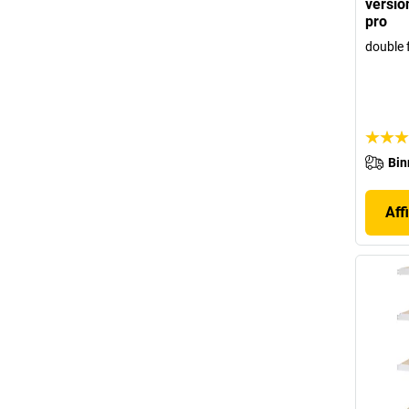
versio
pro
double 
Bin
Aff