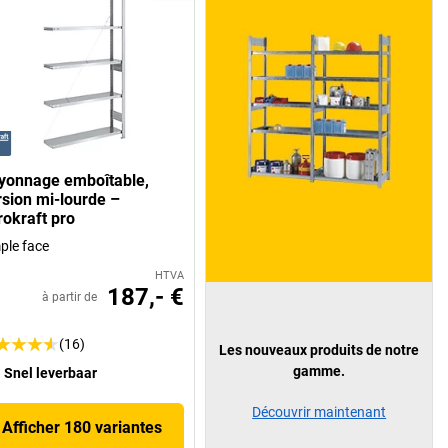
yonnage emboîtable,
rsion mi-lourde –
rokraft pro
ple face
HTVA
187,- €
à partir de
(16)
Les nouveaux produits de notre
gamme.
Snel leverbaar
Découvrir maintenant
Afficher 180 variantes