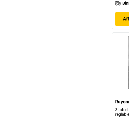
Bin
Af
Rayonn
3 tablet
réglable