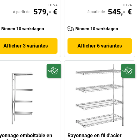
HTVA
HTVA
579,- €
545,- €
à partir de
à partir de
Binnen 10 werkdagen
Binnen 10 werkdagen
Afficher 3 variantes
Afficher 6 variantes
yonnage emboîtable en
Rayonnage en fil d'acier