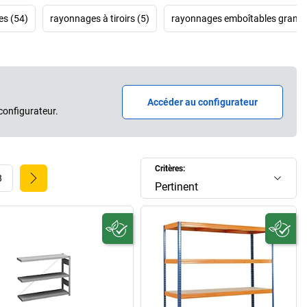
es (54)
rayonnages à tiroirs (5)
rayonnages emboîtables grande
Accéder au configurateur
configurateur.
Critères:
8
Pertinent