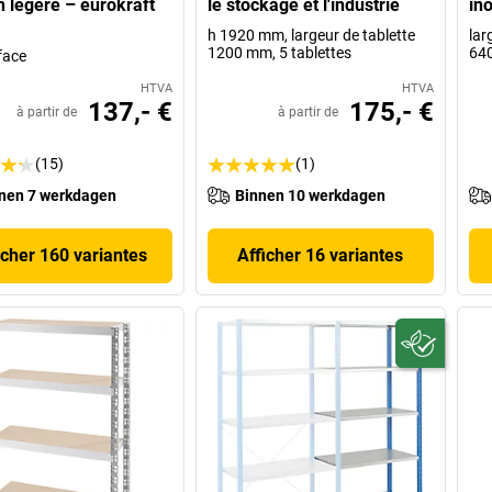
n légère – eurokraft
le stockage et l'industrie
ino
h 1920 mm, largeur de tablette
lar
1200 mm, 5 tablettes
64
face
HTVA
HTVA
137,- €
175,- €
à partir de
à partir de
(15)
(1)
nen 7 werkdagen
Binnen 10 werkdagen
icher 160 variantes
Afficher 16 variantes