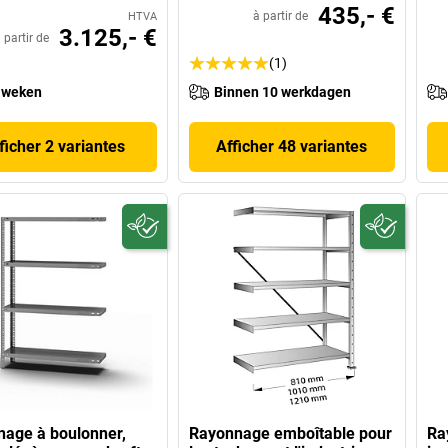
435,- €
à partir de
HTVA
3.125,- €
 partir de
(1)
 weken
Binnen 10 werkdagen
ficher 2 variantes
Afficher 48 variantes
age à boulonner,
Rayonnage emboîtable pour
Ra