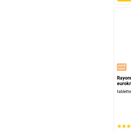
Rayon
eurokr
tablett