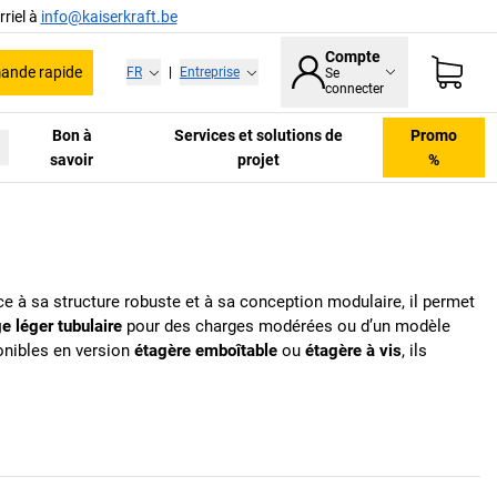
riel à
info@kaiserkraft.be
Compte
nde rapide
FR
|
Entreprise
Se
connecter
Bon à
Services et solutions de
Promo
savoir
projet
%
e à sa structure robuste et à sa conception modulaire, il permet
e léger tubulaire
pour des charges modérées ou d’un modèle
onibles en version
étagère emboîtable
ou
étagère à vis
, ils