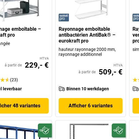
nage emboîtable –
Rayonnage emboîtable
Ra
aft pro
antibactérien AntiBak® –
ve
eurokraft pro
pr
angée
hauteur rayonnage 2000 mm,
sim
rayonnage additionnel
HTVA
229,- €
à partir de
HTVA
509,- €
à partir de
(23)
l leverbaar
Binnen 10 werkdagen
ficher 48 variantes
Afficher 6 variantes