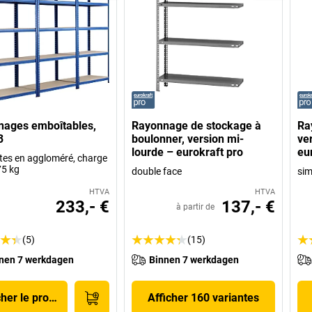
nages emboîtables,
Rayonnage de stockage à
Ra
3
boulonner, version mi-
ve
lourde – eurokraft pro
eu
ttes en aggloméré, charge
5 kg
double face
sim
HTVA
HTVA
233,- €
137,- €
à partir de
(5)
(15)
nen 7 werkdagen
Binnen 7 werkdagen
cher le produit
Afficher 160 variantes