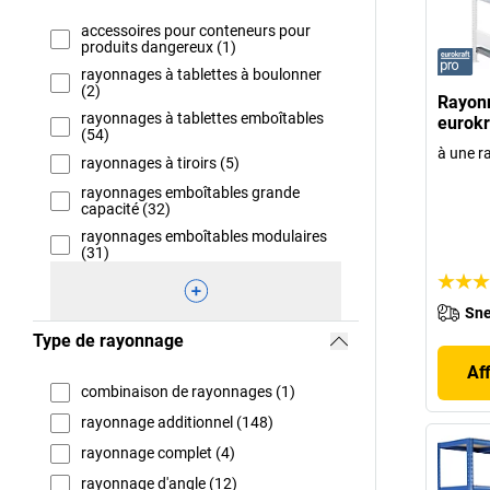
accessoires pour conteneurs pour
produits dangereux (1)
rayonnages à tablettes à boulonner
(2)
Rayon
rayonnages à tablettes emboîtables
eurokr
(54)
à une r
rayonnages à tiroirs (5)
rayonnages emboîtables grande
capacité (32)
rayonnages emboîtables modulaires
(31)
Sne
Type de rayonnage
Af
combinaison de rayonnages (1)
rayonnage additionnel (148)
rayonnage complet (4)
rayonnage d'angle (12)