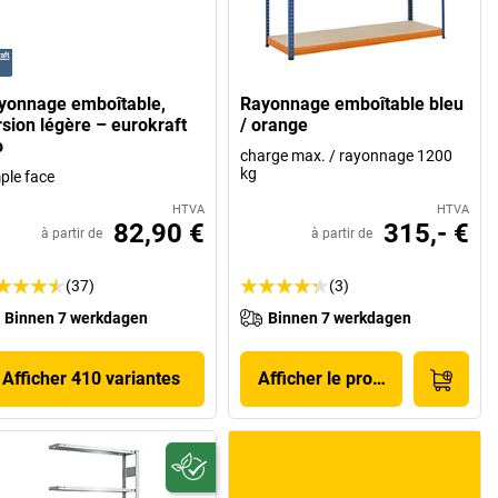
yonnage emboîtable,
Rayonnage emboîtable bleu
rsion légère – eurokraft
/ orange
o
charge max. / rayonnage 1200
kg
ple face
HTVA
HTVA
82,90 €
315,- €
à partir de
à partir de
(37)
(3)
Binnen 7 werkdagen
Binnen 7 werkdagen
Afficher 410 variantes
Afficher le produit