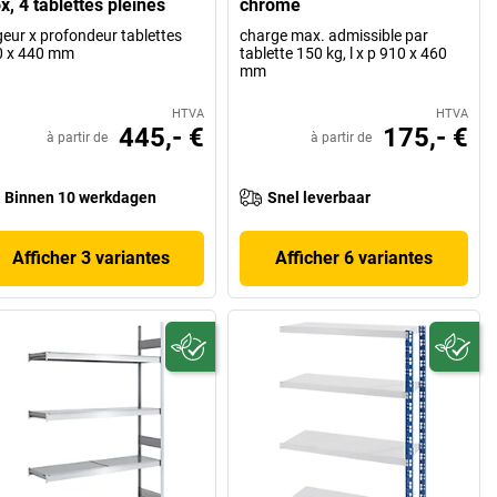
x, 4 tablettes pleines
chromé
geur x profondeur tablettes
charge max. admissible par
0 x 440 mm
tablette 150 kg, l x p 910 x 460
mm
HTVA
HTVA
445,- €
175,- €
à partir de
à partir de
Binnen 10 werkdagen
Snel leverbaar
Afficher 3 variantes
Afficher 6 variantes