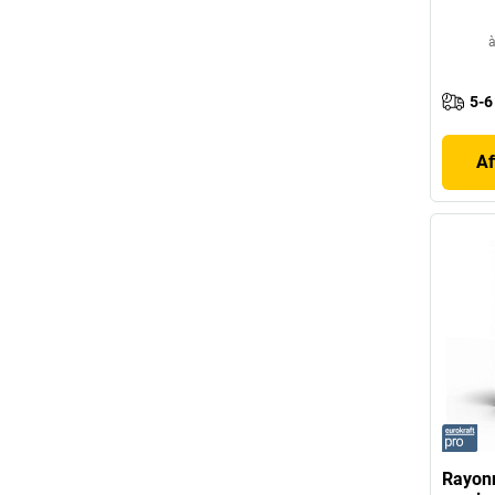
à
5-6
Af
Rayonn