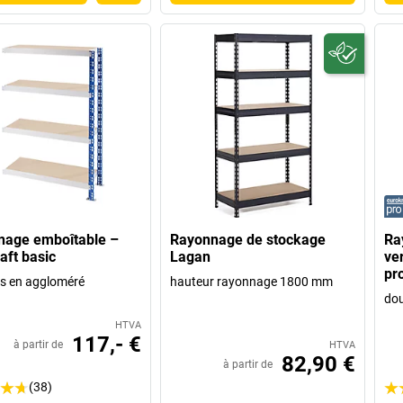
nage emboîtable –
Rayonnage de stockage
Ra
aft basic
Lagan
ve
pr
es en aggloméré
hauteur rayonnage 1800 mm
dou
HTVA
117,- €
à partir de
HTVA
82,90 €
à partir de
(38)