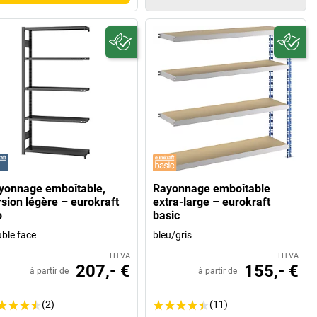
yonnage emboîtable,
Rayonnage emboîtable
rsion légère – eurokraft
extra-large – eurokraft
o
basic
ble face
bleu/gris
HTVA
HTVA
207,- €
155,- €
à partir de
à partir de
(2)
(11)