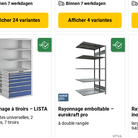
nen 7 werkdagen
Binnen 7 werkdagen
ficher 24 variantes
Afficher 4 variantes
age à tiroirs – LISTA
Rayonnage emboîtable –
Ra
eurokraft pro
ino
tes universelles, 2
s, 7 tiroirs
à double rangée
lar
94
HTVA