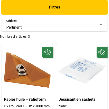
Filtres
Critères:
Pertinent
Nombre d’articles:
3
Papier huilé – ratioform
Dessicant en sachets
L x l rouleau 100 m x 1000 mm
blanc