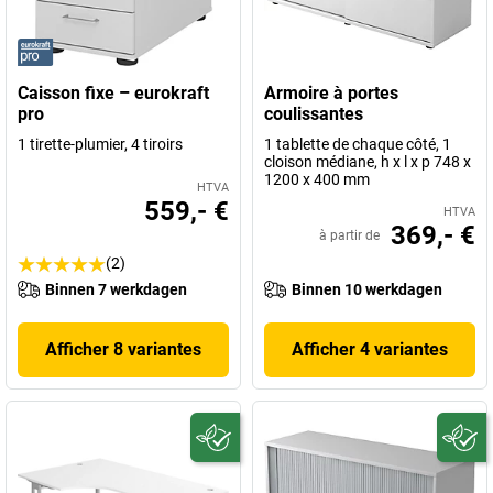
Caisson fixe – eurokraft
Armoire à portes
pro
coulissantes
1 tirette-plumier, 4 tiroirs
1 tablette de chaque côté, 1
cloison médiane, h x l x p 748 x
1200 x 400 mm
HTVA
559,- €
HTVA
369,- €
à partir de
(2)
Binnen 7 werkdagen
Binnen 10 werkdagen
Afficher 8 variantes
Afficher 4 variantes