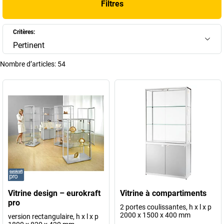
+
Afficher plus
Filtres
Critères:
Pertinent
Nombre d’articles:
54
Vitrine design – eurokraft
Vitrine à compartiments
pro
2 portes coulissantes, h x l x p
2000 x 1500 x 400 mm
version rectangulaire, h x l x p