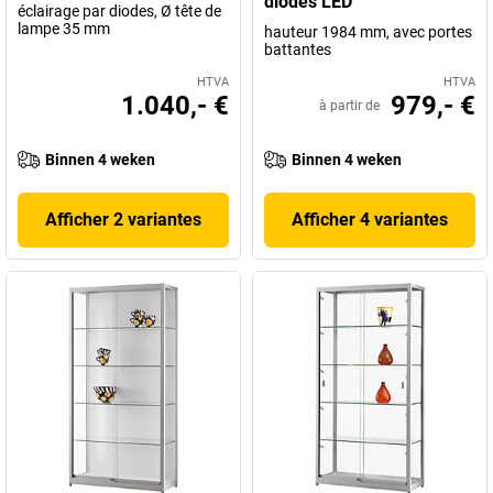
diodes LED
éclairage par diodes, Ø tête de
lampe 35 mm
hauteur 1984 mm, avec portes
battantes
HTVA
HTVA
1.040,- €
979,- €
à partir de
Binnen 4 weken
Binnen 4 weken
Afficher 2 variantes
Afficher 4 variantes