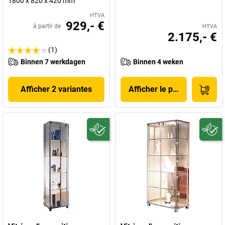
1800 x 820 x 420 mm
HTVA
929,- €
à partir de
HTVA
2.175,- €
(1)
Binnen 7 werkdagen
Binnen 4 weken
Afficher 2 variantes
Afficher le produit