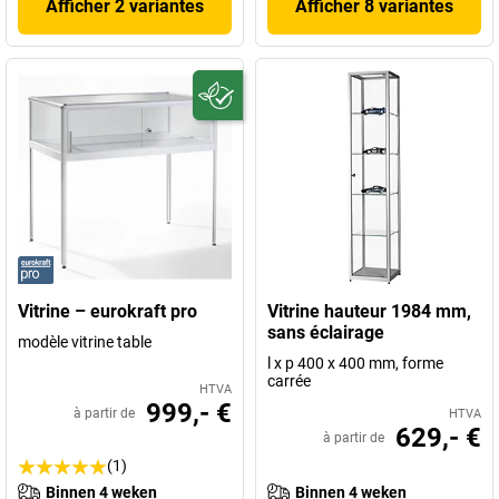
Afficher 2 variantes
Afficher 8 variantes
Vitrine – eurokraft pro
Vitrine hauteur 1984 mm,
sans éclairage
modèle vitrine table
l x p 400 x 400 mm, forme
carrée
HTVA
999,- €
à partir de
HTVA
629,- €
à partir de
(1)
Binnen 4 weken
Binnen 4 weken