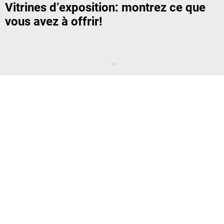
Vitrines d’exposition: montrez ce que
vous avez à offrir!
Les vitrines d’exposition de
kaiserkraft
mettent parfaitement en
valeur vos marchandises et objets d'exposition que vous soyez un
commerçant ou que vous souhaitez exposer vos biens dans votre
entreprise et les garder en sécurité dans une de nos vitrines
d’exposition. Attirez l'attention sur vos objets, récompenses et autres
biens et garantissez une visibilité constante – dans les foires
d'exposition, les salles de vente et au bureau.
Une vitrine d’exposition met en valeur les
objets que vous exposez
Mettez vos produits en scène dans une vitrine colonne, sur pieds ou