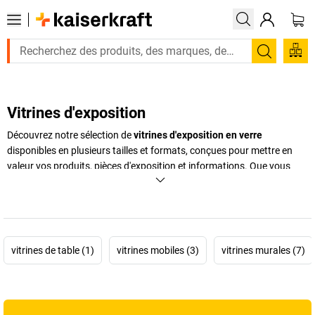
Recherc
Vitrines d'exposition
Découvrez notre sélection de
vitrines d'exposition en verre
disponibles en plusieurs tailles et formats, conçues pour mettre en
valeur vos produits, pièces d'exposition et informations. Que vous
ayez besoin de
meubles vitrines d'exposition
en verre pour vos
commerces, foires, salles d'exposition, ou pour votre entreprise, nous
vous proposons une variété de
meubles d'exposition
adaptés à vos
besoins en présentation professionnelle. Améliorez l'image de votre
entreprise et créez un impact visuel positif en choisissant parmi nos
vitrines de table (1)
vitrines mobiles (3)
vitrines murales (7)
options de vitrines d'exposition fiables, sécurisées et élégantes.
Explorez notre gamme de vitrines murales, colonnes ou sur pied. Pour
plus d'informations, veuillez contacter
kaiserkraft
.