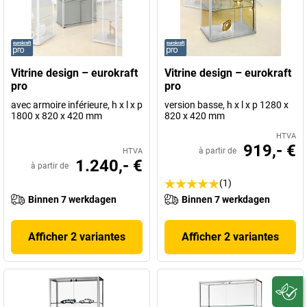
Vitrine design – eurokraft
Vitrine design – eurokraft
pro
pro
avec armoire inférieure, h x l x p
version basse, h x l x p 1280 x
1800 x 820 x 420 mm
820 x 420 mm
HTVA
919,- €
à partir de
HTVA
1.240,- €
à partir de
(1)
Binnen 7 werkdagen
Binnen 7 werkdagen
Afficher 2 variantes
Afficher 2 variantes