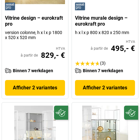
Vitrine design – eurokraft
Vitrine murale design –
pro
eurokraft pro
version colonne, h x l x p 1800
h x l x p 800 x 820 x 250 mm
x 520 x 520 mm
HTVA
495,- €
à partir de
HTVA
829,- €
à partir de
(3)
Binnen 7 werkdagen
Binnen 7 werkdagen
Afficher 2 variantes
Afficher 2 variantes