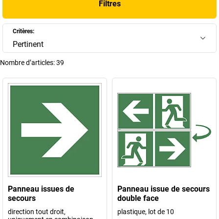
Filtres
bureaux, en toute conformité avec les réglementations en vigueur.
+
Afficher plus
Critères:
Pertinent
Nombre d’articles:
39
Panneau issues de
Panneau issue de secours
secours
double face
direction tout droit,
plastique, lot de 10