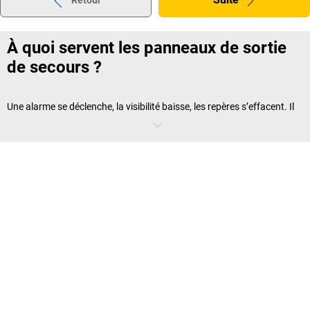
Retour
À quoi servent les panneaux de sortie
de secours ?
Une alarme se déclenche, la visibilité baisse, les repères s’effacent. Il
devient essentiel de pouvoir se fier à une
signalisation de sortie de
secours
bien pensée. Les
panneaux de secours
assurent l’orientation
des personnes vers une issue de secours ou un équipement de
premier secours. Un
pictogramme d’issue de secours
simple,
universel et conforme à la norme ISO 7010 réduit le risque de
confusion en cas de panique. En entreprise, dans les lieux publics ou
les parkings, la
signalétique d’issue de secours
fait partie intégrante
du dispositif de sécurité obligatoire.
Bien choisir son panneau de sortie de
secours