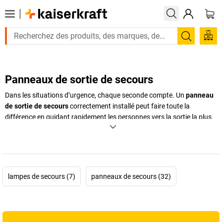
Recherc
Panneaux de sortie de secours
Dans les situations d’urgence, chaque seconde compte. Un
panneau
de sortie de secours
correctement installé peut faire toute la
différence en guidant rapidement les personnes vers la sortie la plus
proche. Que ce soit pour indiquer un itinéraire d’évacuation, localiser
une douche oculaire ou signaler un point de rassemblement, une
signalisation de sortie de secours
claire est indispensable. Notre
gamme comprend des
pictogrammes d’issue de secours
, des
logos
de sortie de secours
, des panneaux lumineux ou rétro-réfléchissants
lampes de secours (7)
panneaux de secours (32)
conformes aux normes européennes. La
signalétique d’issue de
secours
que vous choisirez joue un rôle central dans la sécurité de
vos employés et visiteurs. Chez
kaiserkraft
, vous trouverez des
solutions de qualité pour équiper vos bâtiments, entrepôts ou