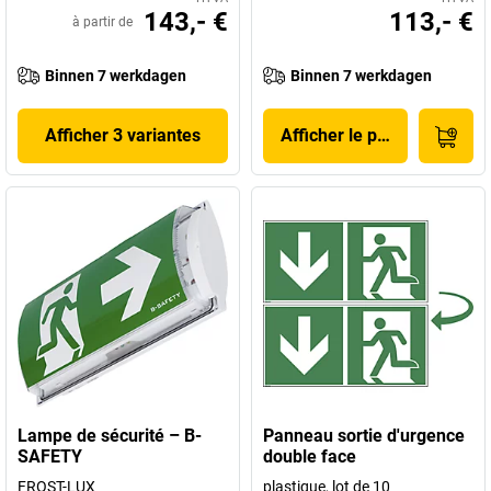
143,- €
113,- €
à partir de
Binnen 7 werkdagen
Binnen 7 werkdagen
Afficher 3 variantes
Afficher le produit
Lampe de sécurité – B-
Panneau sortie d'urgence
SAFETY
double face
FROST-LUX
plastique, lot de 10