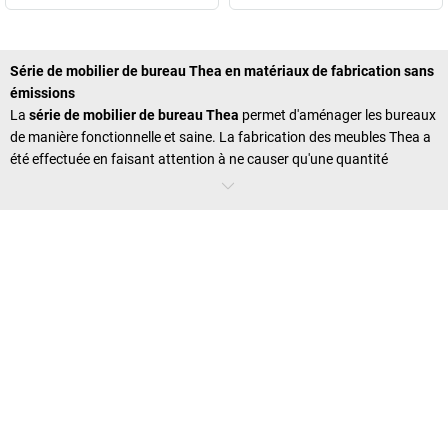
Série de mobilier de bureau Thea en matériaux de fabrication sans
émissions
La
série de mobilier de bureau Thea
permet d'aménager les bureaux
de manière fonctionnelle et saine. La fabrication des meubles Thea a
été effectuée en faisant attention à ne causer qu'une quantité
restrainte d'émissions de gaz. Voici une bonne chose pour la santé,
car de nombreuses substances nocives ont été évitées lors de la
production. La Thea bénéficie non seulement d'une méthode de
fabrication épargnant durablement les ressources naturelles, mais
brille aussi par sa fonctionnalité, sa robustesse et son design. La
série exclusive Thea fait partie du groupe SELECT. Le passage de
câbles bien dimensionné assure une électrification horizontale très
fonctionnelle pouvant être utilisée aussi bien depuis l'extérieur que
depuis le côté intérieur du bureau. Une goulotte pour câbles
optionnelle assure quant à elle l'électrification verticale. Les tiroirs des
caissons roulants
de cette série sont eux aussi fonctionnels et
robustes, car ils sont métalliques et munis d'un verrouillage central et
de butées de fin de course. La série de meubles Thea comprend de