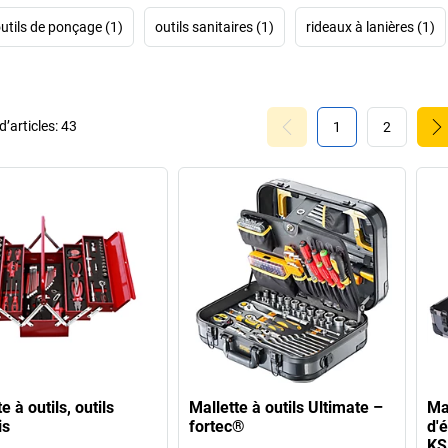
utils de ponçage (1)
outils sanitaires (1)
rideaux à lanières (1)
’articles:
43
1
2
e à outils, outils
Mallette à outils Ultimate –
Mal
is
fortec®
d'é
KS