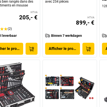
ls bien rangés dans des
avec 234 pièces
timents en mousse
128
HTVA
205,- €
HTVA
899,- €
(2)
l leverbaar
Binnen 7 werkdagen
cher le produit
Afficher le produit