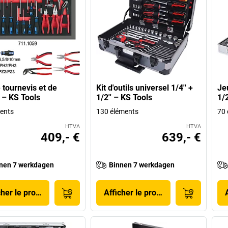
 tournevis et de
Kit d'outils universel 1/4'' +
Jeu
 – KS Tools
1/2'' – KS Tools
1/2
ents
130 éléments
70 
HTVA
HTVA
409,- €
639,- €
nen 7 werkdagen
Binnen 7 werkdagen
cher le produit
Afficher le produit