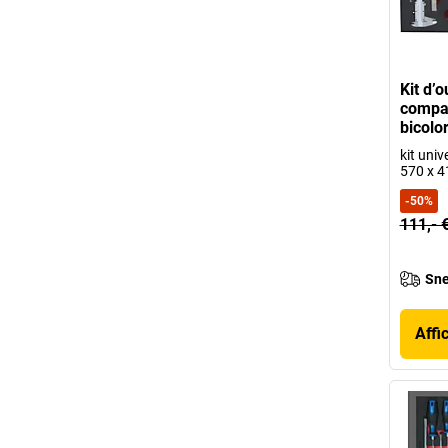
Kit d’o
compa
bicolo
kit unive
570 x 
-
50
%
111,- 
Sne
Affi