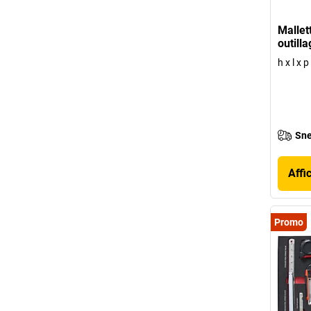
Mallet
outill
h x l x
Sne
Affi
Promo