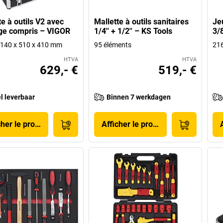
te à outils V2 avec
Mallette à outils sanitaires
Jeu
age compris – VIGOR
1/4'' + 1/2'' – KS Tools
3/8
 p 140 x 510 x 410 mm
95 éléments
216
HTVA
HTVA
629,- €
519,- €
l leverbaar
Binnen 7 werkdagen
cher le produit
Afficher le produit