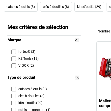
caisses à outils (3)
clés à douilles (8)
kits d'outils (29)
o
Mes critères de sélection
Nombre d
Marque
fortec® (3)
KS Tools (18)
VIGOR (2)
Type de produit
caisses à outils (3)
clés à douilles (8)
Mallett
kits d'outils (29)
compr
outils de ponçage (1)