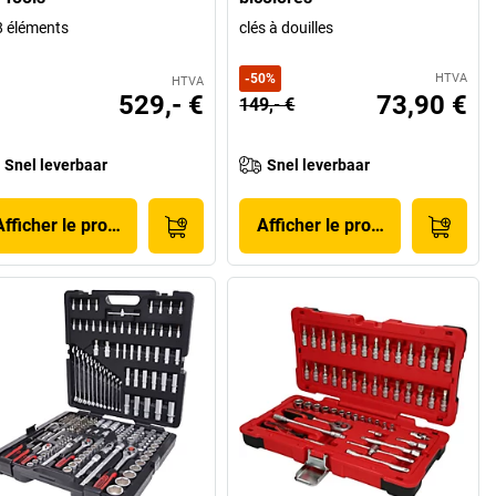
 éléments
clés à douilles
-
50
%
HTVA
HTVA
529,- €
73,90 €
149,- €
Snel leverbaar
Snel leverbaar
Afficher le produit
Afficher le produit