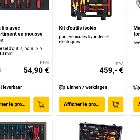
utils avec
Kit d'outils isolés
Ma
rtiment en mousse
fo
pour véhicules hybrides et
re
électriques
ave
rsel d'outils, pour l x p
410 mm
HTVA
HTVA
54,90 €
459,- €
€
l leverbaar
Binnen 7 werkdagen
cher le produit
Afficher le produit