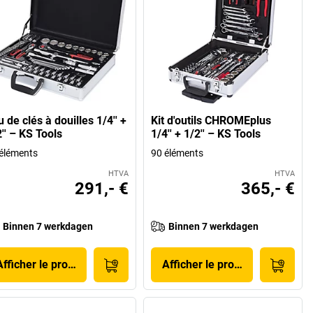
 de clés à douilles 1/4'' +
Kit d'outils CHROMEplus
'' – KS Tools
1/4'' + 1/2'' – KS Tools
éléments
90 éléments
HTVA
HTVA
291,- €
365,- €
Binnen 7 werkdagen
Binnen 7 werkdagen
Afficher le produit
Afficher le produit