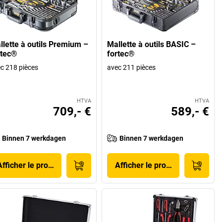
llette à outils Premium –
Mallette à outils BASIC –
rtec®
fortec®
c 218 pièces
avec 211 pièces
HTVA
HTVA
709,- €
589,- €
Binnen 7 werkdagen
Binnen 7 werkdagen
Afficher le produit
Afficher le produit