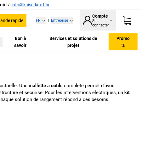
riel à
info@kaiserkraft.be
Compte
nde rapide
FR
|
Entreprise
Se
connecter
Bon à
Services et solutions de
Promo
savoir
projet
%
ustrielle. Une
mallette à outils
complète permet d’avoir
tructuré et sécurisé. Pour les interventions électriques, un
kit
 chaque solution de rangement répond à des besoins