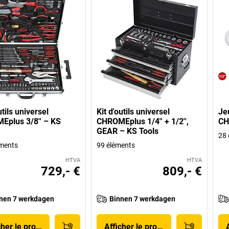
utils universel
Kit d'outils universel
Jeu
plus 3/8'' – KS
CHROMEplus 1/4'' + 1/2'',
CH
GEAR – KS Tools
28 
ments
99 éléments
HTVA
HTVA
729,- €
809,- €
nen 7 werkdagen
Binnen 7 werkdagen
cher le produit
Afficher le produit