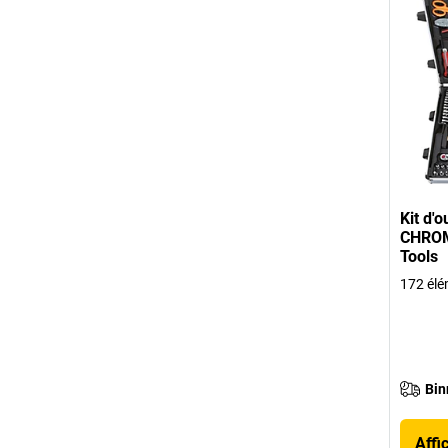
Kit d'o
CHROME
Tools
172 élé
Bin
Affi