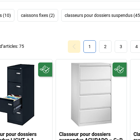
rs (10)
caissons fixes (2)
classeurs pour dossiers suspendus (45
’articles:
75
1
2
3
4
ur pour dossiers
Classeur pour dossiers
Cl