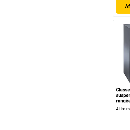
Af
Classe
suspen
rangé
4 tiroir