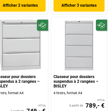
Afficher 2 variantes
Afficher 3 variantes
asseur pour dossiers
Classeur pour dossiers
spendus à 2 rangées –
suspendus à 2 rangées –
SLEY
BISLEY
iroirs, format A4
4 tiroirs, format A4
HTVA
789,- €
à partir de
HTVA
749,- €
à partir de