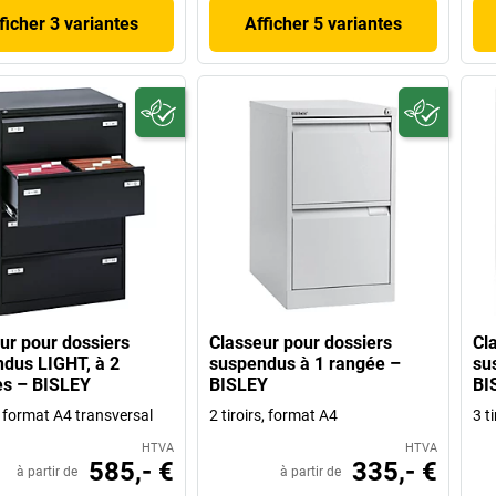
ficher 3 variantes
Afficher 5 variantes
ur pour dossiers
Classeur pour dossiers
Cl
dus LIGHT, à 2
suspendus à 1 rangée –
su
es – BISLEY
BISLEY
BI
s format A4 transversal
2 tiroirs, format A4
3 t
HTVA
HTVA
585,- €
335,- €
à partir de
à partir de