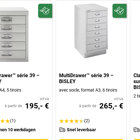
rawer™ série 39 –
MultiDrawer™ série 39 –
Cl
Y
BISLEY
su
BI
4, 5 tiroirs
avec socle, format A3, 6 tiroirs
2 t
HTVA
HTVA
195,- €
265,- €
à partir de
à partir de
(1)
(2)
nen 10 werkdagen
Snel leverbaar