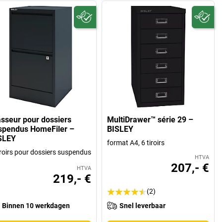
asseur pour dossiers
MultiDrawer™ série 29 –
spendus HomeFiler –
BISLEY
SLEY
format A4, 6 tiroirs
iroirs pour dossiers suspendus
HTVA
207,- €
HTVA
219,- €
(2)
Binnen 10 werkdagen
Snel leverbaar