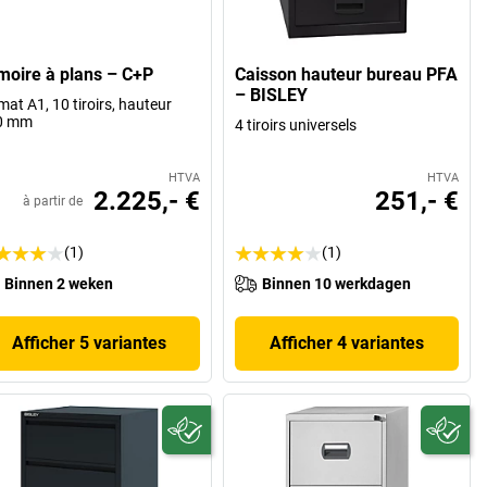
moire à plans – C+P
Caisson hauteur bureau PFA
– BISLEY
mat A1, 10 tiroirs, hauteur
0 mm
4 tiroirs universels
HTVA
HTVA
2.225,- €
251,- €
à partir de
(1)
(1)
Binnen 2 weken
Binnen 10 werkdagen
Afficher 5 variantes
Afficher 4 variantes