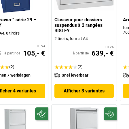
rawer™ série 29 –
Classeur pour dossiers
Ar
Y
suspendus à 2 rangées –
for
BISLEY
76
4, 8 tiroirs
2 tiroirs, format A4
HTVA
HTVA
105,- €
639,- €
€
à partir de
à partir de
(2)
(2)
nen 7 werkdagen
Snel leverbaar
ficher 4 variantes
Afficher 3 variantes