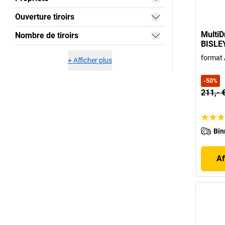
Ouverture tiroirs
MultiD
Nombre de tiroirs
BISLE
format A
+
Afficher plus
-
50
%
211,- 
Bin
Af