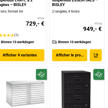
spendus LIGHT, à 2
suspendus ESSENTIALS –
ngées – BISLEY
BISLEY
iroirs, format A4
2 rangées, 4 tiroirs
HTVA
729,- €
HTVA
949,- €
(1)
Binnen 10 werkdagen
Binnen 10 werkdagen
Afficher 4 variantes
Afficher le produit