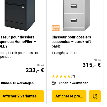
asseur pour dossiers
Classeur pour dossiers
spendus HomeFiler –
suspendus – eurokraft
SLEY
basic
iroirs, 1 tiroir pour dossiers
1 rangée, 3 tiroirs
spendus
HTVA
315,- €
HTVA
233,- €
(2)
Binnen 10 werkdagen
Binnen 7 werkdagen
Afficher 2 variantes
Afficher le produit