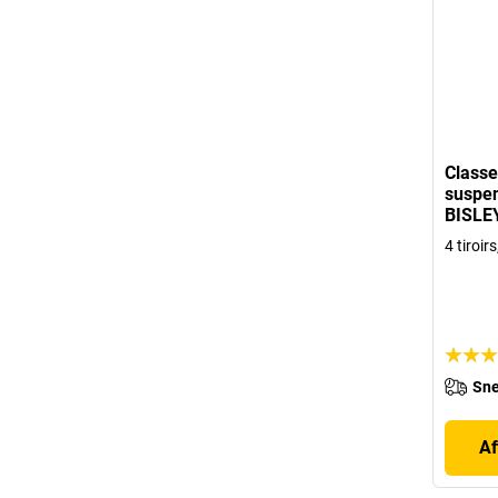
Classe
suspen
BISLE
4 tiroir
Sne
Af