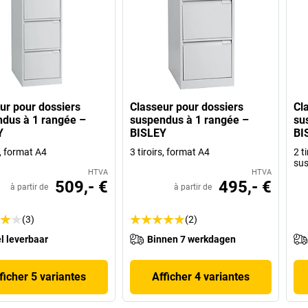
ur pour dossiers
Classeur pour dossiers
Cl
dus à 1 rangée –
suspendus à 1 rangée –
su
Y
BISLEY
BI
s, format A4
3 tiroirs, format A4
2 t
su
HTVA
HTVA
509,- €
495,- €
à partir de
à partir de
(3)
(2)
l leverbaar
Binnen 7 werkdagen
ficher 5 variantes
Afficher 4 variantes