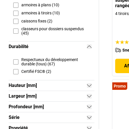
suspen
armoires à plans (10)
rangé
armoires à tiroirs (10)
4 tiroir
caissons fixes (2)
classeurs pour dossiers suspendus
(45)
Durabilité
Sne
Respectueux du développement
durable (tous) (67)
Af
Certifié FSC® (2)
Hauteur [mm]
Promo
Largeur [mm]
Profondeur [mm]
Série
Propriété