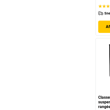
Sne
Af
Classe
suspen
rangé