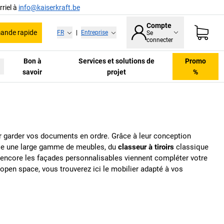
riel à
info@kaiserkraft.be
Compte
nde rapide
FR
|
Entreprise
Se
connecter
Bon à
Services et solutions de
Promo
savoir
projet
%
r garder vos documents en ordre. Grâce à leur conception
e une large gamme de meubles, du
classeur à tiroirs
classique
u encore les façades personnalisables viennent compléter votre
pen space, vous trouverez ici le mobilier adapté à vos