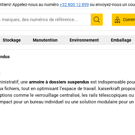
ntiers! Appelez-nous au numéro
+32 800 12 899
ou envoyez-nous un cour
Comma
Recherche
Stockage
Manutention
Environnement
Emballage
endus
s
inistratif, une
armoire à dossiers suspendus
est indispensable pou
x fichiers, tout en optimisant l’espace de travail.
kaiserkraft
propos
ptions comme le verrouillage centralisé, les rails télescopiques o
pact pour un bureau individuel ou une solution modulaire pour un o