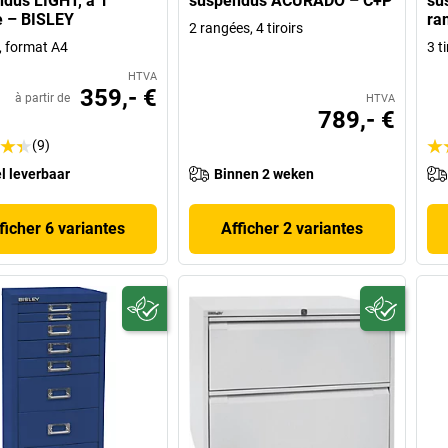
dus LIGHT, à 1
suspendus ACURADO – C+P
su
e – BISLEY
ra
2 rangées, 4 tiroirs
s, format A4
3 t
HTVA
359,- €
à partir de
HTVA
789,- €
(9)
l leverbaar
Binnen 2 weken
ficher 6 variantes
Afficher 2 variantes