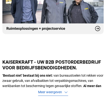
KAISERKRAFT - UW B2B POSTORDERBEDRIJF
VOOR BEDRIJFSBENODIGDHEDEN.
‘Bestaat niet’ bestaat bij ons niet:
van bureaustoelen tot rekken voor
zwaar gebruik, van afvalbakken tot verpakkingsmachines, van
werkbanken tot bescherming tegen gevaarlijke stoffen.
Al meer dan
80
jaar voorzien wij bedrijven van producten die het dagelijks werk
Meer weergeven
efficiënter, veiliger en productiever maken
- betrouwbaar en in alle
bedrijfstakken. En mocht u ooit iets nodig hebben, dan kopen wij het