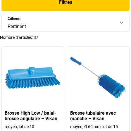
Filtres
brosse adaptée à vos opérations de nettoyage les plus spécifiques.
+
Afficher plus
Critères:
Pertinent
Nombre d’articles:
37
Brosse High Low / balai-
Brosse tubulaire avec
brosse angulaire – Vikan
manche – Vikan
moyen, lot de 10
moyen, Ø 60 mm, lot de 15