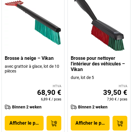
Brosse à neige – Vikan
Brosse pour nettoyer
l'intérieur des véhicules –
avec grattoir à glace, lot de 10
Vikan
pièces
dure, lot de 5
HTVA
HTVA
68,90 €
39,50 €
6,89 €
/
pces
7,90 €
/
pces
Binnen 2 weken
Binnen 2 weken
Afficher le produit
Afficher le produit