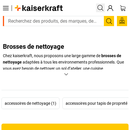
Recherc
Brosses de nettoyage
Chez
kaiserkraft
, nous proposons une large gamme de
brosses de
nettoyage
adaptées à tous les environnements professionnels. Que
vous ayez besoin de nettoyer un sol d’atelier, une cuisine
professionnelle, un véhicule ou des équipements alimentaires, vous
trouverez ici la
brosse balai
, la
brosse de lavage
ou les
brosses à
vaisselle
qui répondent à vos exigences. Conçues avec des
matériaux robustes et souvent compatibles avec un usage en
industrie alimentaire, nos brosses assurent hygiène, efficacité et
accessoires de nettoyage (1)
accessoires pour tapis de propreté (
durabilité. Disponibles en différents formats, textures et couleurs
pour éviter toute contamination croisée, elles offrent une solution
pour chaque besoin de nettoyage. Profitez également de notre
sélection d’accessoires et de nos conseils d’experts pour choisir la