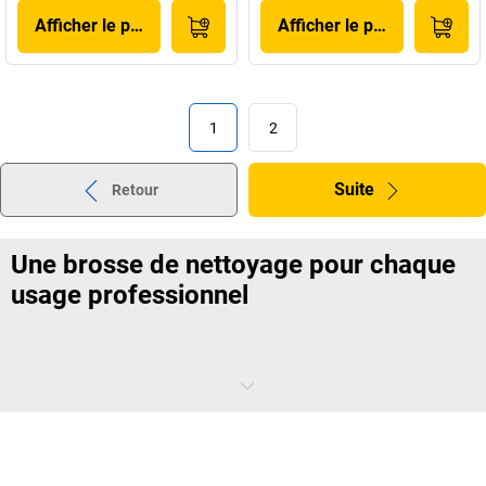
Afficher le produit
Afficher le produit
1
2
Suite
Retour
Une brosse de nettoyage pour chaque
usage professionnel
Aucun compromis avec la poussière et la
saleté
Chez nous, une
brosse de nettoyage
n’est pas qu’un outil basique.