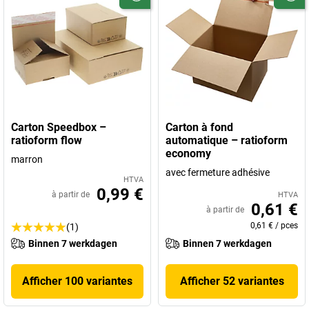
Carton Speedbox –
Carton à fond
ratioform flow
automatique – ratioform
economy
marron
avec fermeture adhésive
HTVA
0,99 €
à partir de
HTVA
0,61 €
à partir de
0,61 €
/
pces
(1)
Binnen 7 werkdagen
Binnen 7 werkdagen
Afficher 100 variantes
Afficher 52 variantes