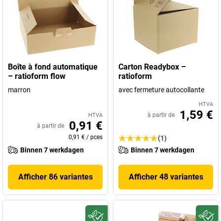
Boîte à fond automatique
Carton Readybox –
– ratioform flow
ratioform
marron
avec fermeture autocollante
HTVA
1,59 €
à partir de
HTVA
0,91 €
à partir de
0,91 €
/
pces
(1)
Binnen 7 werkdagen
Binnen 7 werkdagen
Afficher 86 variantes
Afficher 48 variantes