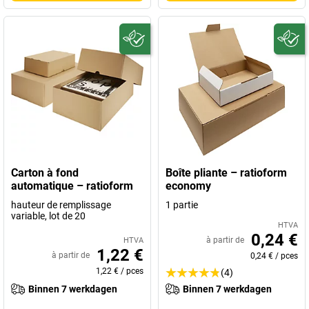
Carton à fond
Boîte pliante – ratioform
automatique – ratioform
economy
hauteur de remplissage
1 partie
variable, lot de 20
HTVA
0,24 €
à partir de
HTVA
1,22 €
à partir de
0,24 €
/
pces
1,22 €
/
pces
(4)
Binnen 7 werkdagen
Binnen 7 werkdagen