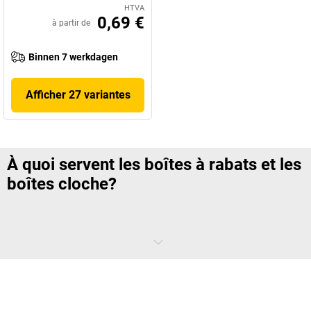
HTVA
0,69 €
à partir de
Binnen 7 werkdagen
Afficher 27 variantes
À quoi servent les boîtes à rabats et les
boîtes cloche?
Qu'il s'agisse de catalogues, de tracts publicitaires ou de cartes de
visite: tout type de produit imprimé est fabriqué dans des formats
normalisés. Pour que le papier ne s'échappe pas lors du transport, il
est emballé dans des
boîtes
ou des cartons pliants adéquats. Qu'il
s'agisse d'une boîte cloche de format A4, d'une boîte à rabats avec