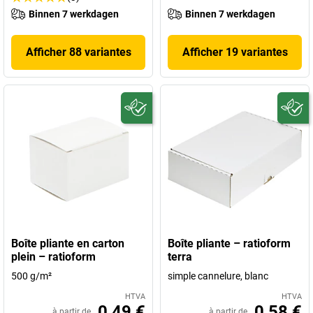
Binnen 7 werkdagen
Binnen 7 werkdagen
Afficher 88 variantes
Afficher 19 variantes
Boîte pliante en carton
Boîte pliante – ratioform
plein – ratioform
terra
500 g/m²
simple cannelure, blanc
HTVA
HTVA
0,49 €
0,58 €
à partir de
à partir de