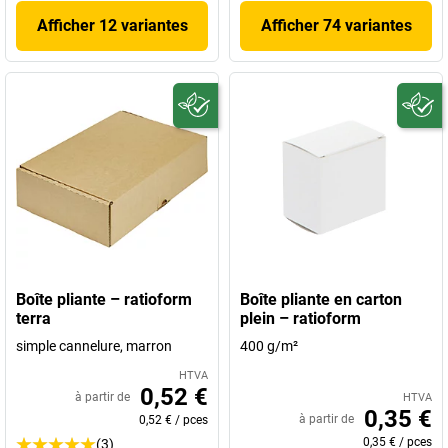
Afficher 12 variantes
Afficher 74 variantes
Boîte pliante – ratioform
Boîte pliante en carton
terra
plein – ratioform
simple cannelure, marron
400 g/m²
HTVA
0,52 €
à partir de
HTVA
0,35 €
à partir de
0,52 €
/
pces
0,35 €
/
pces
(3)