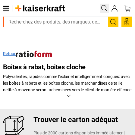
Recherc
Retour
Boîtes à rabat, boîtes cloche
Polyvalentes, rapides comme l'éclair et intelligemment conçues: avec
les boîtes à rabats et les boîtes cloche, les marchandises de taille
petite à moyenne seront acheminées vers le client de manière efficace
et sûre. Des procédures logistiques efficaces permettent
d'économiser du temps et des étapes de travail. Et le meilleur dans
tout cela: la construction de beaucoup de ces boîtes est variable en
hauteur et donc adaptée à diverses marchandises. Ne passez pas à
Trouver le carton adéquat
côté de ces produits aussi astucieux que polyvalents.
Plus de 2000 cartons disponibles immédiatement
+
Afficher plus