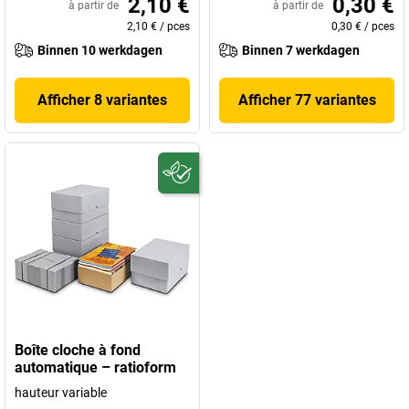
2,10 €
0,30 €
à partir de
à partir de
2,10 €
/
pces
0,30 €
/
pces
Binnen 10 werkdagen
Binnen 7 werkdagen
Afficher 8 variantes
Afficher 77 variantes
Boîte cloche à fond
automatique – ratioform
hauteur variable