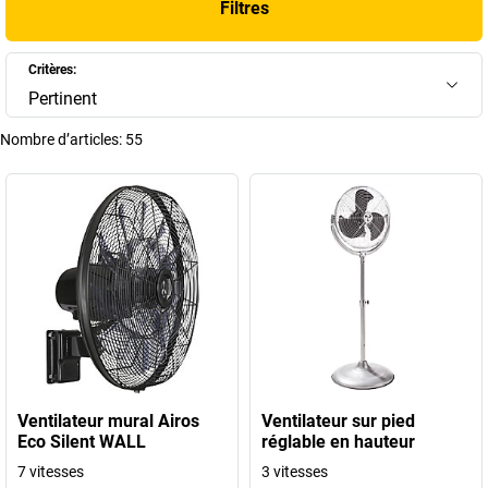
Filtres
table, de sol, de plafond ou fixés en hauteur pour répondre à tous les
besoins. Découvrez nos solutions de ventilation intelligentes,
esthétiques et économes en énergie, pensées pour améliorer la
Critères:
qualité de l’air et le bien-être au travail ou dans vos espaces de vie.
Pertinent
+
Afficher plus
Nombre d’articles:
55
Ventilateur mural Airos
Ventilateur sur pied
Eco Silent WALL
réglable en hauteur
7 vitesses
3 vitesses