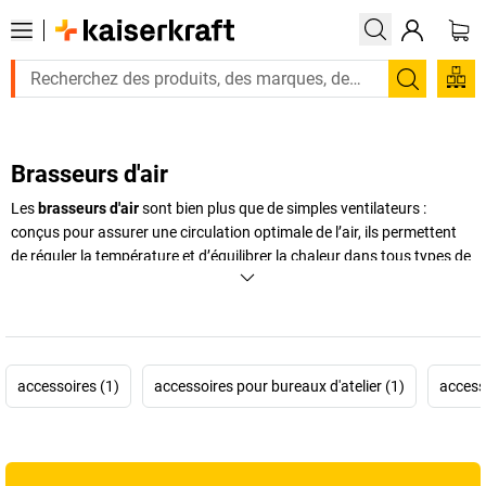
Recherc
Brasseurs d'air
Les
brasseurs d'air
sont bien plus que de simples ventilateurs :
conçus pour assurer une circulation optimale de l’air, ils permettent
de réguler la température et d’équilibrer la chaleur dans tous types de
locaux, qu’ils soient industriels, commerciaux ou tertiaires. En été, ils
offrent une brise rafraîchissante et agréable, tandis qu’en hiver, ils
redistribuent la chaleur montante pour réduire les ponts thermiques
et assurer un confort constant. Grâce à leur puissance, leur portée et
leur flexibilité, les modèles comme le
ventilateur sur pied
, le
accessoires (1)
accessoires pour bureaux d'atelier (1)
access
ventilateur industriel
ou encore les
brasseurs d'air muraux
s’adaptent aux exigences spécifiques de chaque environnement. Que
vous recherchiez un système discret, compact ou ultra-performant,
kaiserkraft
propose une sélection complète intégrant des modèles de