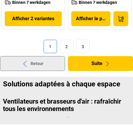
Binnen 7 werkdagen
Binnen 7 werkdagen
Afficher 2 variantes
Afficher le produit
1
2
3
Suite
Retour
Solutions adaptées à chaque espace
Ventilateurs et brasseurs d'air : rafraîchir
tous les environnements
Nos
ventilateurs
créent un flux d’air continu, idéal dans les bureaux
comme dans les ateliers. Parfaitement adaptés aux jours de forte