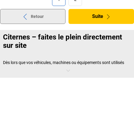
Suite
Retour
Citernes – faites le plein directement
sur site
Dès lors que vos véhicules, machines ou équipements sont utilisés
loin de toute station-service, les
citernes
deviennent une solution
rentable. Une
citerne mobile
permet de ravitailler les engins
directement sur le lieu d’intervention. Cela réduit les temps d’arrêt et
améliore l’organisation des équipes. Même au sein de l’entreprise,
disposer d’une citerne simplifie la gestion des approvisionnements.
Qu’est-ce qui caractérise une citerne
professionnelle ?