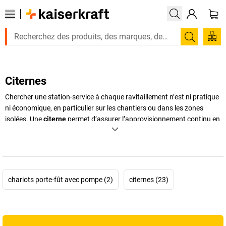
Recherc
Citernes
Chercher une station-service à chaque ravitaillement n’est ni pratique
ni économique, en particulier sur les chantiers ou dans les zones
isolées. Une
citerne
permet d’assurer l’approvisionnement continu en
carburant et autres liquides directement sur site, sans détour inutile.
Qu’il s’agisse d’un
réservoir à essence
, d’un
réservoir à gasoil en
plastique
, d’une
citerne mobile
ou d’une
citerne pour huiles
, ces
solutions offrent une grande flexibilité d’utilisation. Avec des
capacités pouvant atteindre jusqu’à 2 500 litres, elles conviennent
chariots porte-fût avec pompe (2)
citernes (23)
aussi bien aux entreprises qu’aux chantiers de construction ou aux
exploitations industrielles. Les
citernes
associent stockage sécurisé,
système de pompage et facilité de transport, ce qui optimise les
opérations quotidiennes. Vous découvrirez ci-dessous comment