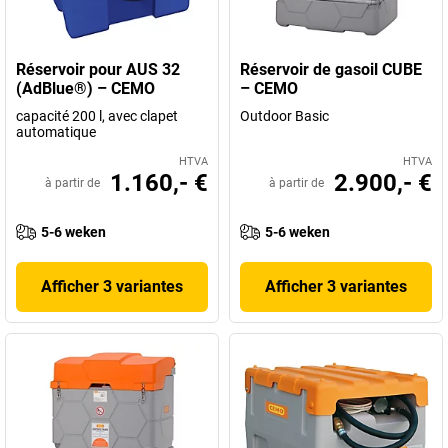
Réservoir pour AUS 32
Réservoir de gasoil CUBE
(AdBlue®) – CEMO
– CEMO
capacité 200 l, avec clapet
Outdoor Basic
automatique
HTVA
HTVA
1.160,- €
2.900,- €
à partir de
à partir de
5-6 weken
5-6 weken
Afficher 3 variantes
Afficher 3 variantes