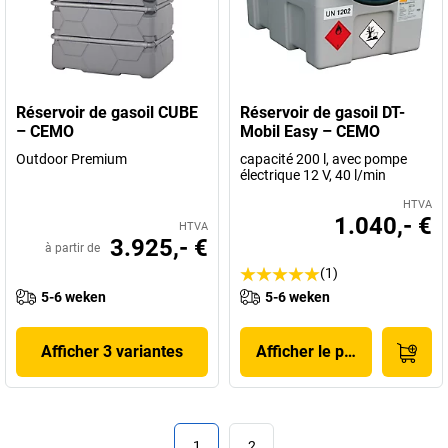
Réservoir de gasoil CUBE
Réservoir de gasoil DT-
– CEMO
Mobil Easy – CEMO
Outdoor Premium
capacité 200 l, avec pompe
électrique 12 V, 40 l/min
HTVA
1.040,- €
HTVA
3.925,- €
à partir de
(1)
5-6 weken
5-6 weken
Afficher 3 variantes
Afficher le produit
1
2