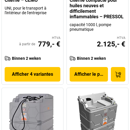
Citerne – CEMO
Citerne compacte pour
huiles neuves et
UNI, pour le transport à
difficilement
l'intérieur de l'entreprise
inflammables – PRESSOL
capacité 1000 l, pompe
pneumatique
HTVA
HTVA
779,- €
2.125,- €
à partir de
Binnen 2 weken
Binnen 2 weken
Afficher 4 variantes
Afficher le produit