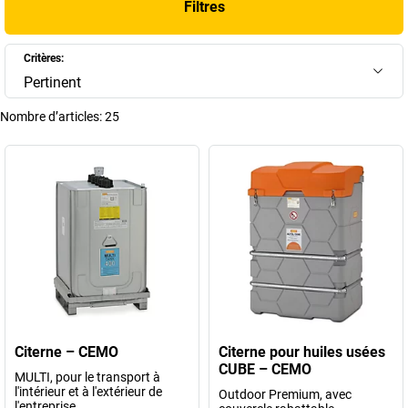
Filtres
fonctionnent ces équipements, leurs différences et les points
essentiels à prendre en compte pour une utilisation conforme et
efficace.
Critères:
Pertinent
+
Afficher plus
Nombre d’articles:
25
Citerne – CEMO
Citerne pour huiles usées
CUBE – CEMO
MULTI, pour le transport à
l'intérieur et à l'extérieur de
Outdoor Premium, avec
l'entreprise