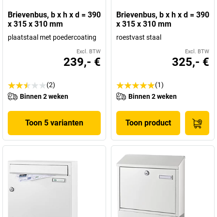
Brievenbus, b x h x d = 390
Brievenbus, b x h x d = 390
x 315 x 310 mm
x 315 x 310 mm
plaatstaal met poedercoating
roestvast staal
Excl. BTW
Excl. BTW
239,- €
325,- €
(2)
(1)
Binnen 2 weken
Binnen 2 weken
Toon 5 varianten
Toon product