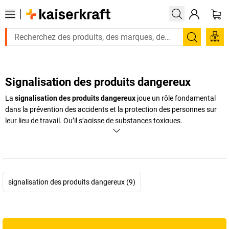
Recherc
Signalisation des produits dangereux
La
signalisation des produits dangereux
joue un rôle fondamental
dans la prévention des accidents et la protection des personnes sur
leur lieu de travail. Qu’il s’agisse de substances toxiques,
inflammables, corrosives ou irritantes, chaque produit dangereux doit
être clairement identifié selon les normes en vigueur. Pour cela, il
existe une large gamme de pictogrammes normalisés – comme le
pictogramme avec point d'exclamation
– et de
panneaux de
signalisation de danger
à utiliser dans les zones de stockage, sur les
signalisation des produits dangereux (9)
contenants ou encore les armoires de sécurité. Une signalétique claire
et uniforme permet de limiter les risques, d'assurer une réaction
rapide en cas d'incident et de respecter les réglementations en
matière de sécurité. Que vous recherchiez un
pictogramme pour