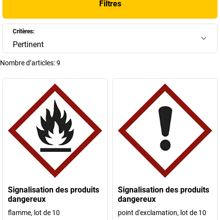
Filtres
produits dangereux
, un
pictogramme des dangers
ou des consignes
visuelles complémentaires, vous trouverez ici tout ce qu’il vous faut
pour signaler efficacement vos installations
Critères:
Pertinent
+
Afficher plus
Nombre d’articles:
9
Signalisation des produits
Signalisation des produits
dangereux
dangereux
flamme, lot de 10
point d'exclamation, lot de 10