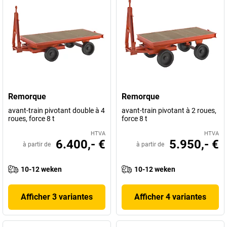
Remorque
Remorque
avant-train pivotant double à 4
avant-train pivotant à 2 roues,
roues, force 8 t
force 8 t
HTVA
HTVA
6.400,- €
5.950,- €
à partir de
à partir de
10-12 weken
10-12 weken
Afficher 3 variantes
Afficher 4 variantes