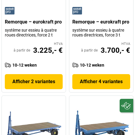
Remorque – eurokraft pro
Remorque – eurokraft pro
système sur essieu à quatre
système sur essieu à quatre
roues directrices, force 2 t
roues directrices, force 3 t
HTVA
HTVA
3.225,- €
3.700,- €
à partir de
à partir de
10-12 weken
10-12 weken
Afficher 2 variantes
Afficher 4 variantes