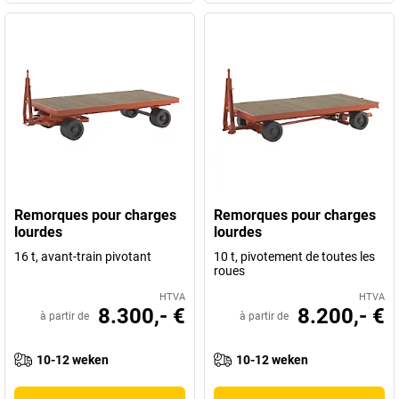
Remorques pour charges
Remorques pour charges
lourdes
lourdes
16 t, avant-train pivotant
10 t, pivotement de toutes les
roues
HTVA
HTVA
8.300,- €
8.200,- €
à partir de
à partir de
10-12 weken
10-12 weken