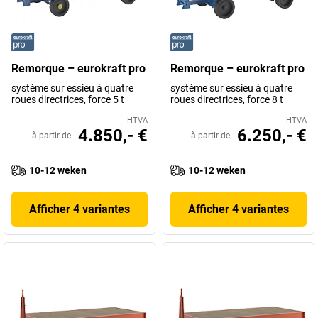
Remorque – eurokraft pro
Remorque – eurokraft pro
système sur essieu à quatre
système sur essieu à quatre
roues directrices, force 5 t
roues directrices, force 8 t
HTVA
HTVA
4.850,- €
6.250,- €
à partir de
à partir de
10-12 weken
10-12 weken
Afficher 4 variantes
Afficher 4 variantes