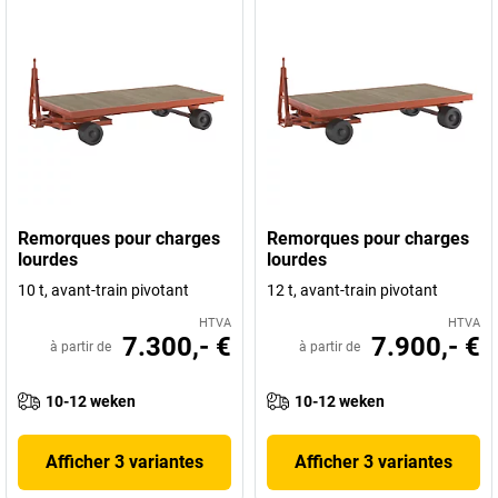
Remorques pour charges
Remorques pour charges
lourdes
lourdes
10 t, avant-train pivotant
12 t, avant-train pivotant
HTVA
HTVA
7.300,- €
7.900,- €
à partir de
à partir de
10-12 weken
10-12 weken
Afficher 3 variantes
Afficher 3 variantes