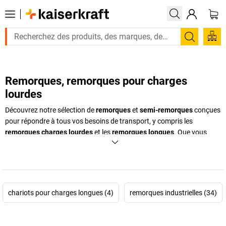
Recherc
Remorques, remorques pour charges
lourdes
Découvrez notre sélection de
remorques
et
semi-remorques
conçues
pour répondre à tous vos besoins de transport, y compris les
remorques charges lourdes
et les
remorques longues
. Que vous
ayez à transporter des charges imposantes ou des équipements de
grandes dimensions, nous avons la solution idéale pour chaque défi
logistique. Nos remorques industrielles, robustes et fiables, sont
essentielles pour assurer un
transport sécurisé et efficace
. Elles sont
spécialement conçues pour supporter les conditions les plus
chariots pour charges longues (4)
remorques industrielles (34)
exigeantes, garantissant ainsi la qualité et la durabilité que vous
attendez. Parcourez notre gamme et trouvez la remorque parfaite,
adaptée à tout type de chargement et prête à relever tous vos défis