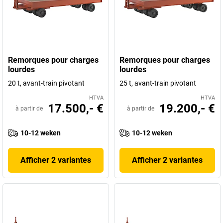
Remorques pour charges
Remorques pour charges
lourdes
lourdes
20 t, avant-train pivotant
25 t, avant-train pivotant
HTVA
HTVA
17.500,- €
19.200,- €
à partir de
à partir de
10-12 weken
10-12 weken
Afficher 2 variantes
Afficher 2 variantes