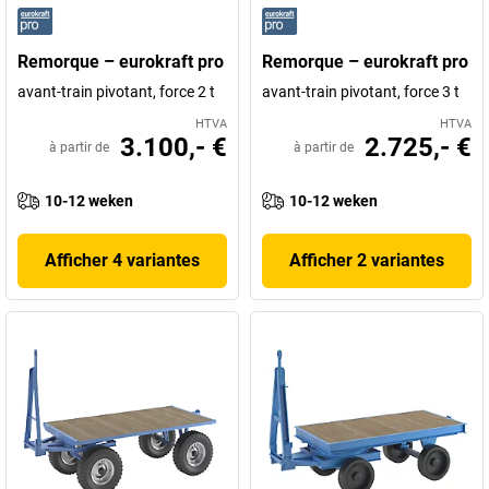
Remorque – eurokraft pro
Remorque – eurokraft pro
avant-train pivotant, force 2 t
avant-train pivotant, force 3 t
HTVA
HTVA
3.100,- €
2.725,- €
à partir de
à partir de
10-12 weken
10-12 weken
Afficher 4 variantes
Afficher 2 variantes