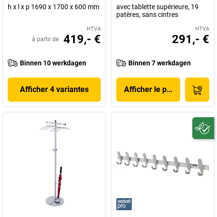
h x l x p 1690 x 1700 x 600 mm
avec tablette supérieure, 19
patères, sans cintres
HTVA
HTVA
419,- €
291,- €
à partir de
Binnen 10 werkdagen
Binnen 7 werkdagen
Afficher 4 variantes
Afficher le produit