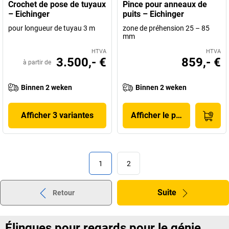
Crochet de pose de tuyaux
Pince pour anneaux de
– Eichinger
puits – Eichinger
pour longueur de tuyau 3 m
zone de préhension 25 – 85
mm
HTVA
HTVA
3.500,- €
859,- €
à partir de
Binnen 2 weken
Binnen 2 weken
Afficher 3 variantes
Afficher le produit
1
2
Suite
Retour
Élingues pour regards pour le génie