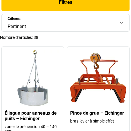
Filtres
pour regards afin que vous puissiez trouver la solution adaptée à
chaque tâche de levage. Nos produits sont conçus pour un
fonctionnement fiable et un travail en toute sécurité même dans les
Critères:
conditions de chantier difficiles.
Pertinent
+
Afficher plus
Nombre d’articles:
38
Élingue pour anneaux de
Pince de grue – Eichinger
puits – Eichinger
bras-levier à simple effet
zone de préhension 40 – 140