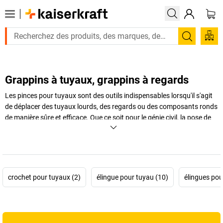
Recherc
Grappins à tuyaux, grappins à regards
Les pinces pour tuyaux sont des outils indispensables lorsqu'il s'agit
de déplacer des tuyaux lourds, des regards ou des composants ronds
de manière sûre et efficace. Que ce soit pour le génie civil, la pose de
conduites ou les travaux avec des éléments en béton, une
pince pour
tuyaux
vous permet d'augmenter autant la sécurité au travail que la
productivité sur le chantier. La construction robuste et la
manipulation simple assurent le transport fiable des charges même
lourdes. Vous trouverez chez
kaiserkraft
une sélection de pinces pour
crochet pour tuyaux (2)
élingue pour tuyau (10)
élingues pou
tuyaux robustes pour différents domaines d'application, qui se
distinguent par leur charge max. élevée et leurs matériaux durables.
En complément, nous proposons des accessoires et des alternatives
tels que des élingues pour regards, des grappins ronds ou des pinces