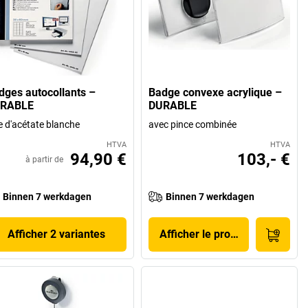
dges autocollants –
Badge convexe acrylique –
RABLE
DURABLE
e d'acétate blanche
avec pince combinée
HTVA
HTVA
94,90 €
103,- €
à partir de
Binnen 7 werkdagen
Binnen 7 werkdagen
Afficher 2 variantes
Afficher le produit