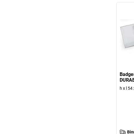
Badges
DURA
h x l 5
Bin