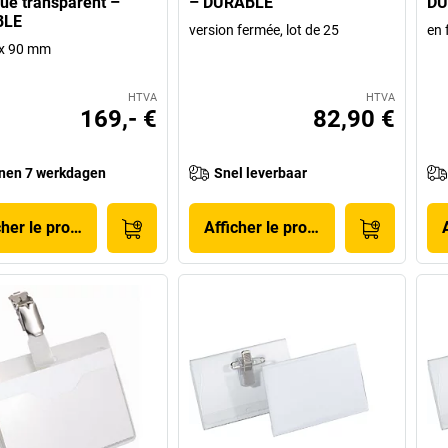
que transparent –
– DURABLE
DU
BLE
version fermée, lot de 25
en 
4 x 90 mm
HTVA
HTVA
169,- €
82,90 €
nen 7 werkdagen
Snel leverbaar
cher le produit
Afficher le produit