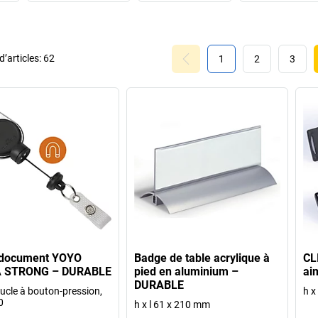
’articles:
62
1
2
3
-document YOYO
Badge de table acrylique à
CL
 STRONG – DURABLE
pied en aluminium –
ai
DURABLE
ucle à bouton-pression,
h x
0
h x l 61 x 210 mm