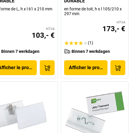
RABLE
DURABLE
forme de L, h x l 61 x 210 mm
en forme de toit, h x l 105/210 x
297 mm
HTVA
173,- €
HTVA
103,- €
(1)
Binnen 7 werkdagen
Binnen 7 werkdagen
Afficher le produit
Afficher le produit