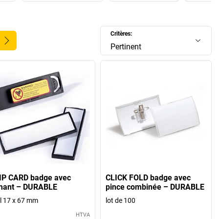
Critères:
Pertinent
IP CARD badge avec
CLICK FOLD badge avec
mant – DURABLE
pince combinée – DURABLE
 l 17 x 67 mm
lot de 100
HTVA