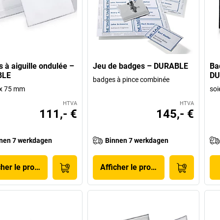
 à aiguille ondulée –
Jeu de badges – DURABLE
Ba
BLE
DU
badges à pince combinée
0 x 75 mm
soi
HTVA
HTVA
111,- €
145,- €
nen 7 werkdagen
Binnen 7 werkdagen
cher le produit
Afficher le produit