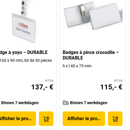
dge à yoyo – DURABLE
Badges à pince crocodile –
DURABLE
 l 60 x 90 mm, lot de 30 pièces
h x l 40 x 75 mm
HTVA
HTVA
137,- €
115,- €
Binnen 7 werkdagen
Binnen 7 werkdagen
Afficher le produit
Afficher le produit