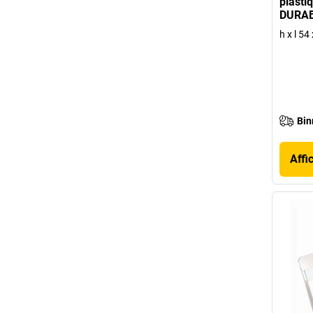
plasti
DURA
h x l 5
Bin
Affi