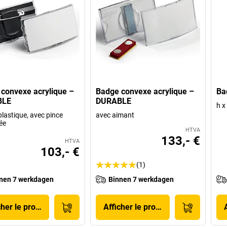
convexe acrylique –
Badge convexe acrylique –
Ba
BLE
DURABLE
h x
plastique, avec pince
avec aimant
ée
HTVA
133,- €
HTVA
103,- €
(1)
nen 7 werkdagen
Binnen 7 werkdagen
cher le produit
Afficher le produit