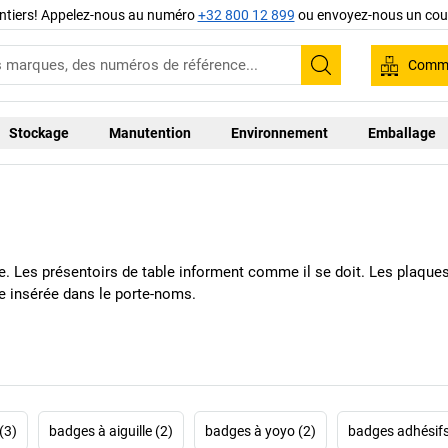
ntiers! Appelez-nous au numéro
+32 800 12 899
ou envoyez-nous un cour
Comma
Recherche
Stockage
Manutention
Environnement
Emballage
se. Les présentoirs de table informent comme il se doit. Les plaque
te insérée dans le porte-noms.
(3)
badges à aiguille (2)
badges à yoyo (2)
badges adhésifs