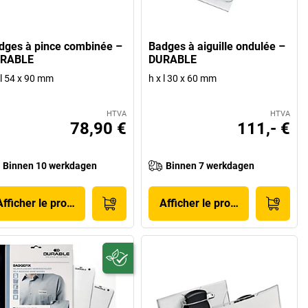
dges à pince combinée –
Badges à aiguille ondulée –
RABLE
DURABLE
 l 54 x 90 mm
h x l 30 x 60 mm
HTVA
HTVA
78,90 €
111,- €
Binnen 10 werkdagen
Binnen 7 werkdagen
Afficher le produit
Afficher le produit