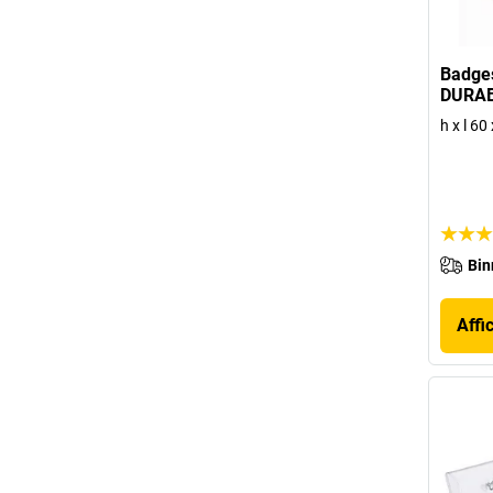
Badges
DURA
h x l 6
Bin
Affi