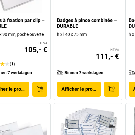
 à fixation par clip –
Badges à pince combinée –
Ba
BLE
DURABLE
DU
0 x 90 mm, poche ouverte
h x l 40 x 75 mm
h x
HTVA
105,- €
HTVA
111,- €
(1)
nen 7 werkdagen
Binnen 7 werkdagen
cher le produit
Afficher le produit