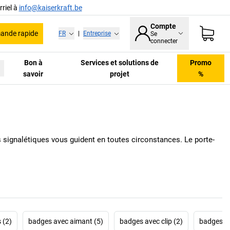
riel à
info@kaiserkraft.be
Compte
nde rapide
FR
|
Entreprise
Se
connecter
Bon à
Services et solutions de
Promo
savoir
projet
%
s signalétiques vous guident en toutes circonstances. Le porte-
 (2)
badges avec aimant (5)
badges avec clip (2)
badges av