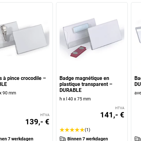
 à pince crocodile –
Badge magnétique en
Ba
BLE
plastique transparent –
DU
DURABLE
4 x 90 mm
ave
h x l 40 x 75 mm
HTVA
141,- €
HTVA
139,- €
(1)
nen 7 werkdagen
Binnen 7 werkdagen