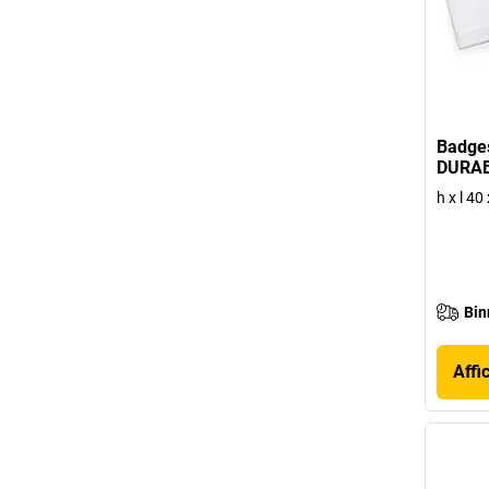
Badges
DURA
h x l 4
Bin
Affi