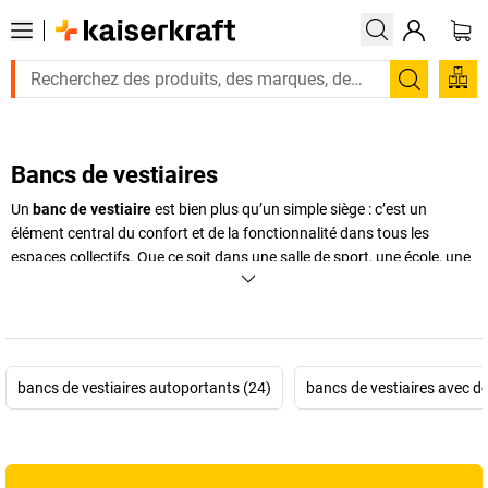
Recherc
Bancs de vestiaires
Un
banc de vestiaire
est bien plus qu’un simple siège : c’est un
élément central du confort et de la fonctionnalité dans tous les
espaces collectifs. Que ce soit dans une salle de sport, une école, une
entreprise ou un centre de bien-être, il permet aux utilisateurs de se
changer, ranger leurs affaires ou suspendre leurs vêtements dans des
conditions optimales. Chez
kaiserkraft
, nous proposons une large
gamme de
bancs de vestiaire
robustes et esthétiques, conçus pour
s’adapter à tous les environnements : du
banc métallique
pour un
bancs de vestiaires autoportants (24)
bancs de vestiaires avec do
usage intensif au
banc de vestiaire en bois
pour une ambiance plus
chaleureuse. Nos modèles se déclinent avec ou sans dossier, simples
ou doubles, avec option de porte-manteaux, afin d’équiper vos
vestiaires de manière pratique, durable et élégante.