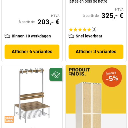
lattes en bois de hêtre
HTVA
325,- €
à partir de
HTVA
203,- €
à partir de
(3)
Binnen 10 werkdagen
Snel leverbaar
Afficher 6 variantes
Afficher 3 variantes