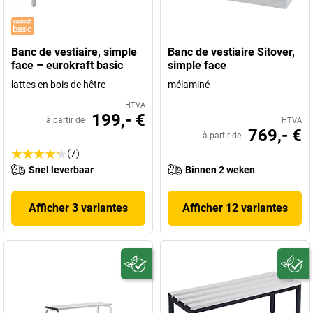
Banc de vestiaire, simple
Banc de vestiaire Sitover,
face – eurokraft basic
simple face
lattes en bois de hêtre
mélaminé
HTVA
199,- €
à partir de
HTVA
769,- €
à partir de
(7)
Snel leverbaar
Binnen 2 weken
Afficher 3 variantes
Afficher 12 variantes