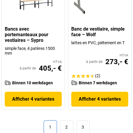
Bancs avec
Banc de vestiaire, simple
portemanteaux pour
face – Wolf
vestiaires – Sypro
lattes en PVC, piétement en T
simple face, 4 patères 1500
mm
HTVA
273,- €
à partir de
HTVA
405,- €
à partir de
(2)
Binnen 10 werkdagen
Binnen 7 werkdagen
Afficher 4 variantes
Afficher 4 variantes
1
2
3