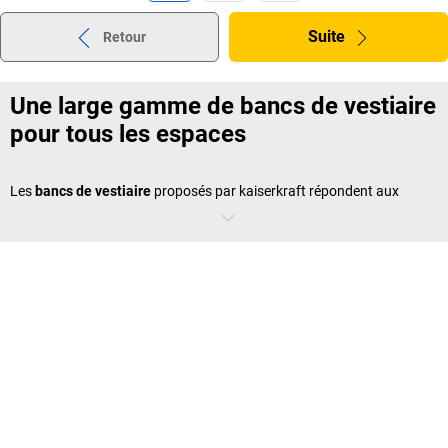
Suite
Retour
Une large gamme de bancs de vestiaire
pour tous les espaces
Les
bancs de vestiaire
proposés par
kaiserkraft
répondent aux
besoins les plus variés, qu’il s’agisse d’installations sportives, d’usines
ou d’écoles. Nous offrons aussi bien des bancs muraux que des
modèles autoportants,
avec des porte-manteaux
ou des grilles à
chaussures intégrées.
Chaque
banc de vestiaire pour salle de sport
est conçu pour offrir
confort et résistance, même dans les environnements soumis à une
forte utilisation quotidienne. Grâce à des matériaux de qualité et des
finitions soignées, nos bancs assurent une longue durée de vie et un
entretien facile.