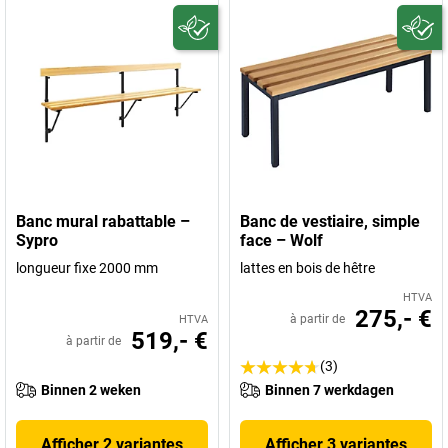
Banc mural rabattable –
Banc de vestiaire, simple
Sypro
face – Wolf
longueur fixe 2000 mm
lattes en bois de hêtre
HTVA
275,- €
à partir de
HTVA
519,- €
à partir de
(3)
Binnen 2 weken
Binnen 7 werkdagen
Afficher 2 variantes
Afficher 3 variantes