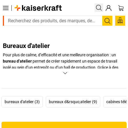
Recherc
Bureaux d'atelier
Pour plus de calme, d’efficacité et une meilleure organisation : un
bureau d’atelier
permet de créer rapidement un espace de travail
isolé au sein d’un entrepôt ou d’un hall de production. Grâce à des
solutions modulaires, vous pouvez aménager un poste de
supervision, un bureau administratif ou un espace de réunion
directement dans votre environnement de production. Nos
bureaux
d’atelier modulaires
s’intègrent facilement, sans grands travaux ni
interruption de votre activité. Qu’il s’agisse d’un
atelier modulaire
bureaux d'atelier (3)
bureaux d&rsquo;atelier (9)
cabines tél
temporaire ou permanent, vous bénéficiez d’un espace calme,
protégé du bruit, des poussières et des mouvements de machines. La
conception flexible et les nombreuses options de
cloisons
modulaires
, y compris les versions vitrées, vous permettent d’adapter