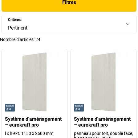
Filtres
chaque installation à vos besoins spécifiques. Découvrez nos
solutions personnalisables pour optimiser vos flux de travail,
améliorer la communication interne et offrir un cadre professionnel
Critères:
même au cœur de la production.
Pertinent
+
Afficher plus
Nombre d’articles:
24
Système d'aménagement
Système d'aménagement
– eurokraft pro
– eurokraft pro
l x h ext. 1150 x 2600 mm
panneau pour toit, double face,