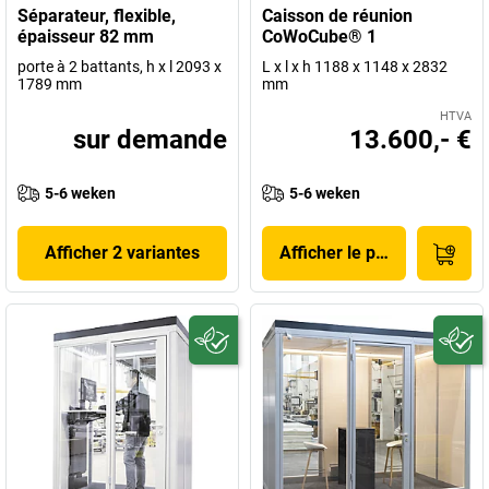
Séparateur, flexible,
Caisson de réunion
épaisseur 82 mm
CoWoCube® 1
porte à 2 battants, h x l 2093 x
L x l x h 1188 x 1148 x 2832
1789 mm
mm
HTVA
sur demande
13.600,- €
5-6 weken
5-6 weken
Afficher 2 variantes
Afficher le produit