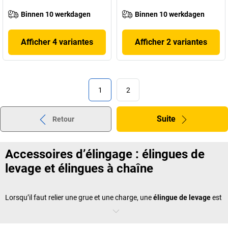
Binnen 10 werkdagen
Binnen 10 werkdagen
Afficher 4 variantes
Afficher 2 variantes
1
2
Suite
Retour
Accessoires d’élingage : élingues de
levage et élingues à chaîne
Lorsqu’il faut relier une grue et une charge, une
élingue de levage
est
la solution la plus sûre. Elle assure une fixation fiable pour
transporter des objets lourds sans risque de rupture. Une
élingue à