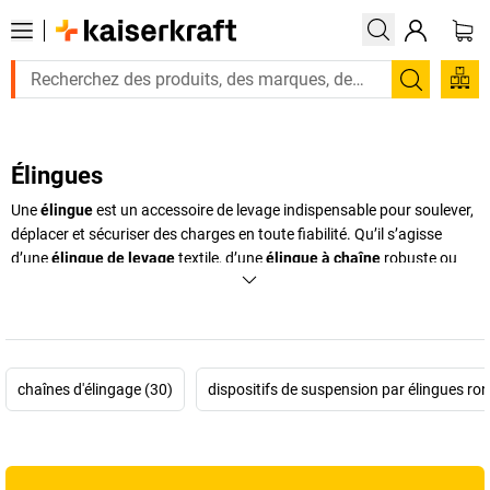
Recherc
Élingues
Une
élingue
est un accessoire de levage indispensable pour soulever,
déplacer et sécuriser des charges en toute fiabilité. Qu’il s’agisse
d’une
élingue de levage
textile, d’une
élingue à chaîne
robuste ou
d’une sangle plate, chaque modèle répond à des besoins spécifiques
selon le type de marchandise et l’environnement de travail. Nos
solutions vont de l’
élingue à 4 brins
pour les charges volumineuses
aux modèles ronds ou plats pour les objets fragiles. Les
élingues de
sécurité
que nous proposons sont conçues pour résister aux
chaînes d'élingage (30)
dispositifs de suspension par élingues ron
contraintes mécaniques, aux températures extrêmes et aux
utilisations intensives. Grâce à une large gamme de produits
disponibles en plusieurs capacités, vous trouverez toujours l’
élingue
adaptée à vos applications professionnelles.