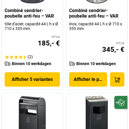
Combiné cendrier-
Combiné cendrier-
poubelle anti-feu – VAR
poubelle anti-feu – VAR
tôle d'acier, capacité 44 l, h x Ø
inox, capacité 44 l, h x Ø 710 x
710 x 355 mm
355 mm
HTVA
185,- €
HTVA
345,- €
(2)
Binnen 10 werkdagen
Binnen 10 werkdagen
Afficher 5 variantes
Afficher le produit