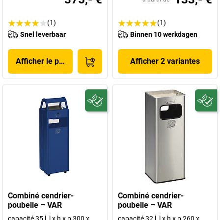
(1)
(1)
Snel leverbaar
Binnen 10 werkdagen
Afficher le produit
Afficher 2 variantes
Combiné cendrier-
Combiné cendrier-
poubelle – VAR
poubelle – VAR
capacité 35 l, l x h x p 300 x
capacité 32 l, l x h x p 260 x