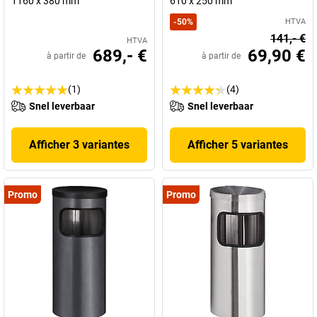
1160 x 380 mm
610 x 250 mm
-
50
%
HTVA
141,- €
HTVA
689,- €
69,90 €
à partir de
à partir de
(1)
(4)
Snel leverbaar
Snel leverbaar
Afficher 3 variantes
Afficher 5 variantes
Promo
Promo