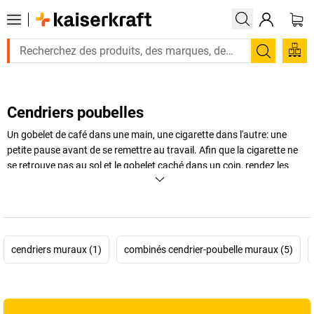
Recherc
Cendriers poubelles
Un gobelet de café dans une main, une cigarette dans l'autre: une
petite pause avant de se remettre au travail. Afin que la cigarette ne
se retrouve pas au sol et le gobelet caché dans un coin, rendez les
choses plus pratiques avec un cendrier poubelle ou un cendrier de
sécurité. Choisissez dans notre gamme la combinaison idéale.
+
Afficher plus
cendriers muraux (1)
combinés cendrier-poubelle muraux (5)