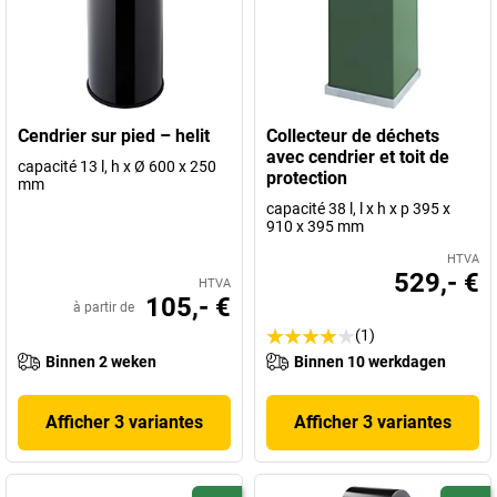
Cendrier sur pied – helit
Collecteur de déchets
avec cendrier et toit de
capacité 13 l, h x Ø 600 x 250
protection
mm
capacité 38 l, l x h x p 395 x
910 x 395 mm
HTVA
529,- €
HTVA
105,- €
à partir de
(1)
Binnen 2 weken
Binnen 10 werkdagen
Afficher 3 variantes
Afficher 3 variantes