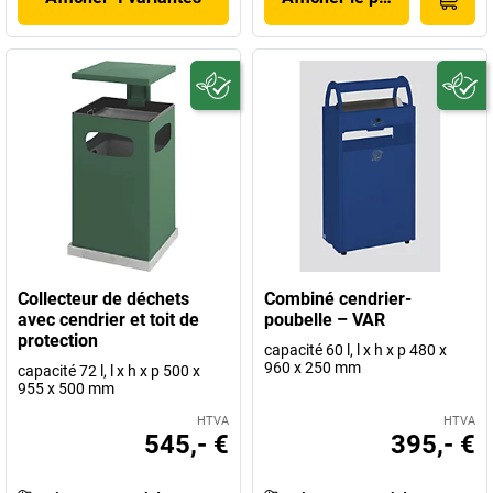
Collecteur de déchets
Combiné cendrier-
avec cendrier et toit de
poubelle – VAR
protection
capacité 60 l, l x h x p 480 x
960 x 250 mm
capacité 72 l, l x h x p 500 x
955 x 500 mm
HTVA
HTVA
545,- €
395,- €