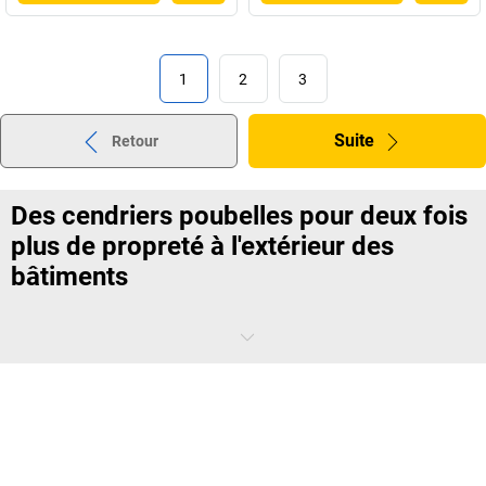
1
2
3
Suite
Retour
Des cendriers poubelles pour deux fois
plus de propreté à l'extérieur des
bâtiments
Le cendrier poubelle de
kaiserkraft
remplit une double fonction,
possède une apparence irréprochable et contribue considérablement
à la propreté des aires extérieures et des espaces fumeurs tout en
occupant peu de place.