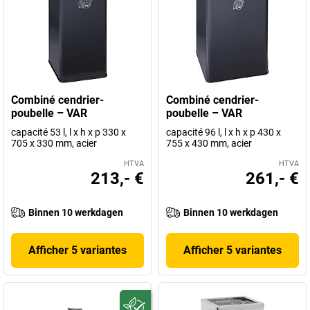
Combiné cendrier-
Combiné cendrier-
poubelle – VAR
poubelle – VAR
capacité 53 l, l x h x p 330 x
capacité 96 l, l x h x p 430 x
705 x 330 mm, acier
755 x 430 mm, acier
HTVA
HTVA
213,- €
261,- €
Binnen 10 werkdagen
Binnen 10 werkdagen
Afficher 5 variantes
Afficher 5 variantes