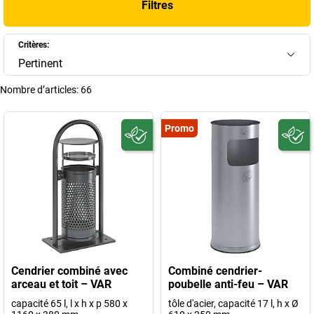
Filtres
Critères:
Pertinent
Nombre d’articles:
66
Promo
Cendrier combiné avec
Combiné cendrier-
arceau et toit – VAR
poubelle anti-feu – VAR
capacité 65 l, l x h x p 580 x
tôle d'acier, capacité 17 l, h x Ø