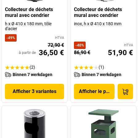
Collecteur de déchets
Collecteur de déchets
mural avec cendrier
mural avec cendrier
h x Ø 410 x 180 mm, tôle
inox, h x Ø 410 x 180 mm
d'acier
-
49
%
HTVA
72,90 €
-
40
%
HTVA
36,50 €
51,90 €
86,90 €
à partir de
(2)
(1)
Binnen 7 werkdagen
Binnen 7 werkdagen
Afficher 3 variantes
Afficher le produit