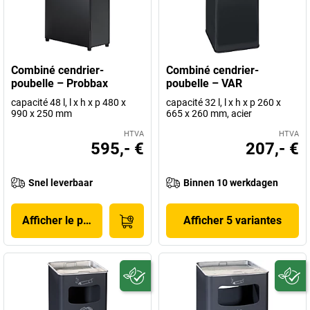
Combiné cendrier-
Combiné cendrier-
poubelle – Probbax
poubelle – VAR
capacité 48 l, l x h x p 480 x
capacité 32 l, l x h x p 260 x
990 x 250 mm
665 x 260 mm, acier
HTVA
HTVA
595,- €
207,- €
Snel leverbaar
Binnen 10 werkdagen
Afficher le produit
Afficher 5 variantes