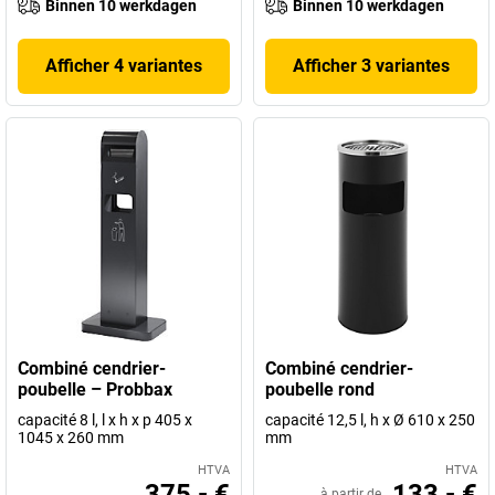
Binnen 10 werkdagen
Binnen 10 werkdagen
Afficher 4 variantes
Afficher 3 variantes
Combiné cendrier-
Combiné cendrier-
poubelle – Probbax
poubelle rond
capacité 8 l, l x h x p 405 x
capacité 12,5 l, h x Ø 610 x 250
1045 x 260 mm
mm
HTVA
HTVA
375,- €
133,- €
à partir de