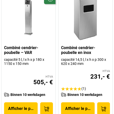
Combiné cendrier-
Combiné cendrier-
poubelle – VAR
poubelle en inox
capacité 5 l, l x h x p 180 x
capacité 14,5 l, l x h x p 300 x
1150 x 150 mm
620 x 240 mm
HTVA
231,- €
HTVA
505,- €
(1)
Binnen 10 werkdagen
Binnen 10 werkdagen
Afficher le produit
Afficher le produit