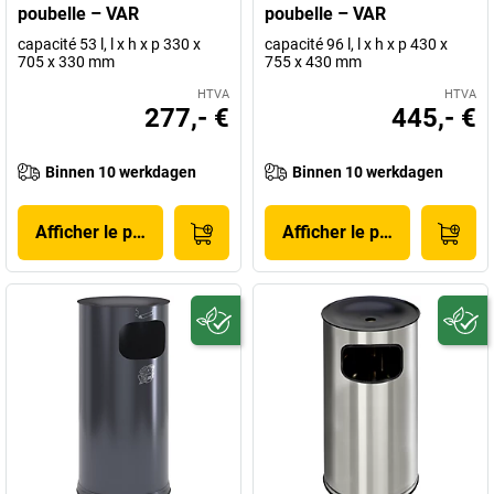
poubelle – VAR
poubelle – VAR
capacité 53 l, l x h x p 330 x
capacité 96 l, l x h x p 430 x
705 x 330 mm
755 x 430 mm
HTVA
HTVA
277,- €
445,- €
Binnen 10 werkdagen
Binnen 10 werkdagen
Afficher le produit
Afficher le produit