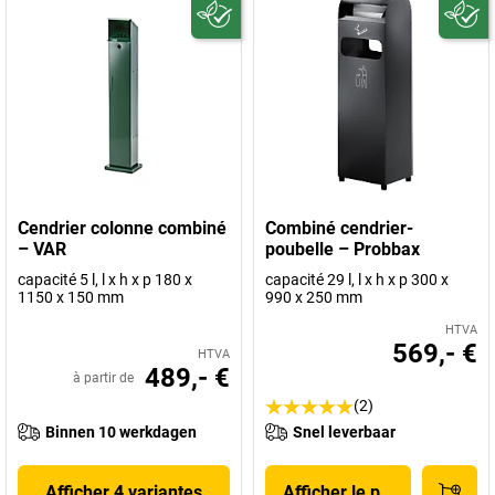
Cendrier colonne combiné
Combiné cendrier-
– VAR
poubelle – Probbax
capacité 5 l, l x h x p 180 x
capacité 29 l, l x h x p 300 x
1150 x 150 mm
990 x 250 mm
HTVA
569,- €
HTVA
489,- €
à partir de
(2)
Binnen 10 werkdagen
Snel leverbaar
Afficher 4 variantes
Afficher le produit