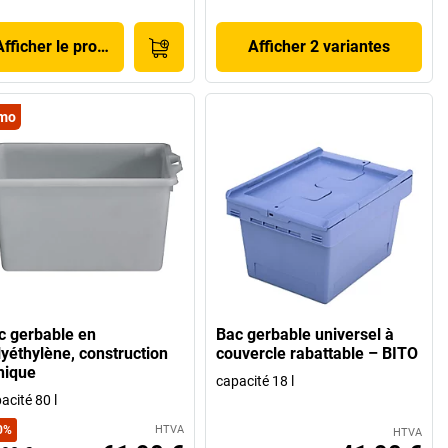
Afficher le produit
Afficher 2 variantes
mo
c gerbable en
Bac gerbable universel à
lyéthylène, construction
couvercle rabattable – BITO
nique
capacité 18 l
acité 80 l
0
%
HTVA
HTVA