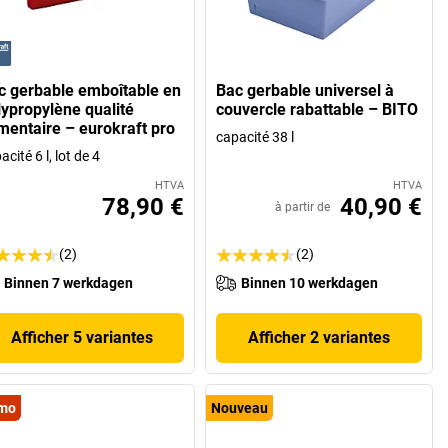
c gerbable emboîtable en
Bac gerbable universel à
lypropylène qualité
couvercle rabattable – BITO
imentaire – eurokraft pro
capacité 38 l
acité 6 l, lot de 4
HTVA
HTVA
78,90 €
40,90 €
à partir de
(2)
(2)
Binnen 7 werkdagen
Binnen 10 werkdagen
Afficher 5 variantes
Afficher 2 variantes
mo
Nouveau