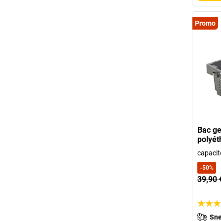
Promo
Bac ge
polyét
capacité
-
50
%
39,90 
Sne