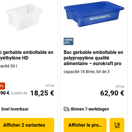
c gerbable emboîtable en
Bac gerbable emboîtable en
lyéthylène HD
polypropylène qualité
alimentaire – eurokraft pro
acité 50 l
capacité 18 litres, lot de 3
0
%
HTVA
HTVA
18,25 €
62,90 €
,90 €
à partir de
Snel leverbaar
Binnen 7 werkdagen
Afficher 2 variantes
Afficher le produit