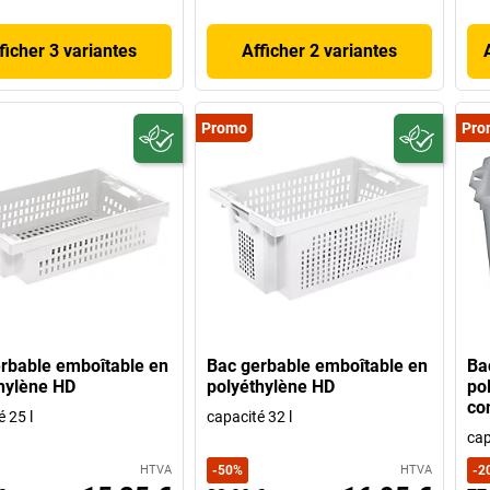
ficher 3 variantes
Afficher 2 variantes
Promo
Pro
rbable emboîtable en
Bac gerbable emboîtable en
Ba
hylène HD
polyéthylène HD
po
co
 25 l
capacité 32 l
cap
HTVA
-
50
%
HTVA
-
2