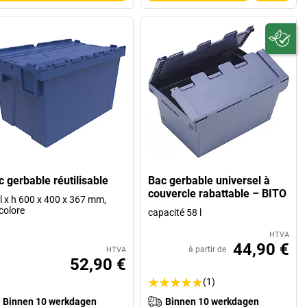
c gerbable réutilisable
Bac gerbable universel à
couvercle rabattable – BITO
 l x h 600 x 400 x 367 mm,
colore
capacité 58 l
HTVA
44,90 €
à partir de
HTVA
52,90 €
(1)
Binnen 10 werkdagen
Binnen 10 werkdagen