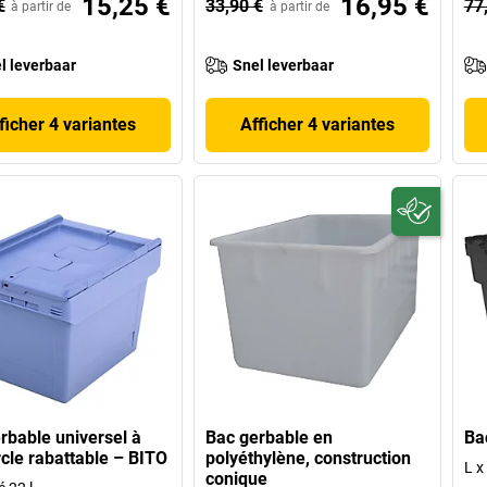
15,25 €
16,95 €
€
33,90 €
77
à partir de
à partir de
l leverbaar
Snel leverbaar
ficher 4 variantes
Afficher 4 variantes
rbable universel à
Bac gerbable en
Ba
cle rabattable – BITO
polyéthylène, construction
L x
conique