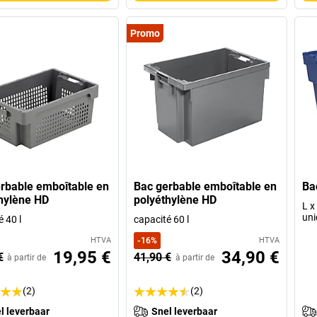
Promo
rbable emboîtable en
Bac gerbable emboîtable en
Ba
hylène HD
polyéthylène HD
L x
uni
 40 l
capacité 60 l
HTVA
-
16
%
HTVA
19,95 €
34,90 €
€
41,90 €
à partir de
à partir de
(2)
(2)
l leverbaar
Snel leverbaar