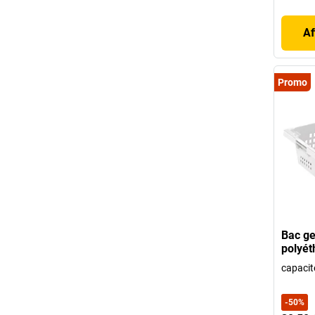
Af
Promo
Bac ge
polyét
capacité
-
50
%