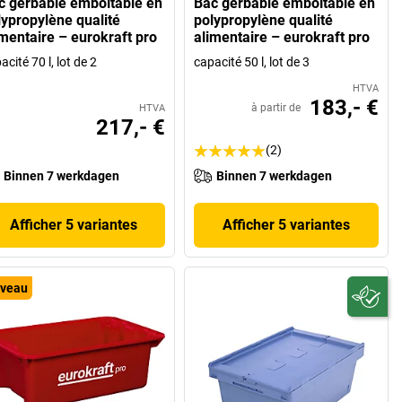
c gerbable emboîtable en
Bac gerbable emboîtable en
lypropylène qualité
polypropylène qualité
imentaire – eurokraft pro
alimentaire – eurokraft pro
acité 70 l, lot de 2
capacité 50 l, lot de 3
HTVA
183,- €
à partir de
HTVA
217,- €
(2)
Binnen 7 werkdagen
Binnen 7 werkdagen
Afficher 5 variantes
Afficher 5 variantes
veau