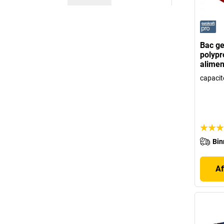
Bac ge
polypr
alimen
capacité
Bin
Af