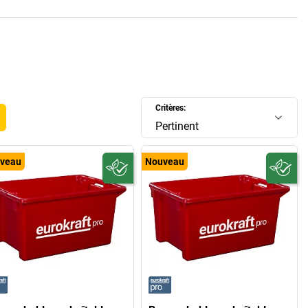
Critères:
Pertinent
veau
Nouveau