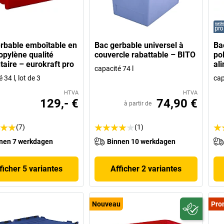
rbable emboîtable en
Bac gerbable universel à
Ba
opylène qualité
couvercle rabattable – BITO
po
taire – eurokraft pro
al
capacité 74 l
 34 l, lot de 3
cap
HTVA
HTVA
129,- €
74,90 €
à partir de
(7)
(1)
nen 7 werkdagen
Binnen 10 werkdagen
ficher 5 variantes
Afficher 2 variantes
Nouveau
Pro