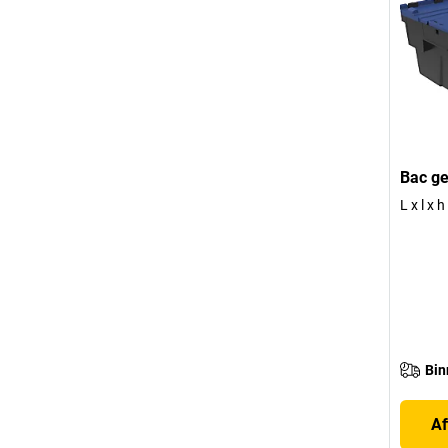
Bac ge
L x l x
Bin
Af