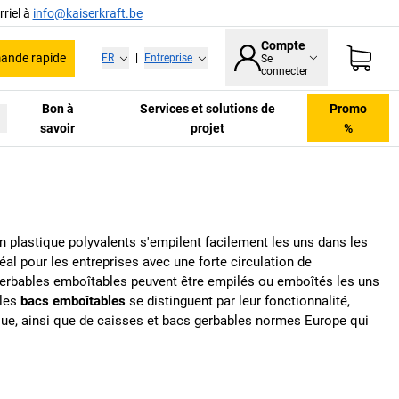
riel à
info@kaiserkraft.be
Compte
nde rapide
FR
|
Entreprise
Se
connecter
Bon à
Services et solutions de
Promo
savoir
projet
%
n plastique polyvalents s'empilent facilement les uns dans les
al pour les entreprises avec une forte circulation de
erbables emboîtables peuvent être empilés ou emboîtés les uns
 les
bacs emboîtables
se distinguent par leur fonctionnalité,
ique, ainsi que de caisses et bacs gerbables normes Europe qui