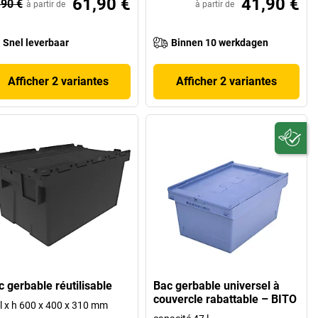
61,90 €
41,90 €
,90 €
à partir de
à partir de
Snel leverbaar
Binnen 10 werkdagen
Afficher 2 variantes
Afficher 2 variantes
c gerbable réutilisable
Bac gerbable universel à
couvercle rabattable – BITO
 l x h 600 x 400 x 310 mm