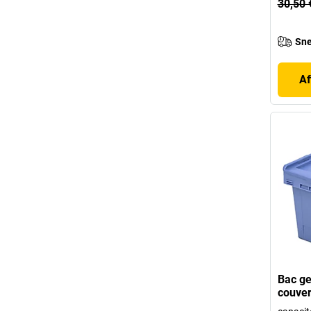
30,50 
Sne
Af
Bac ge
couver