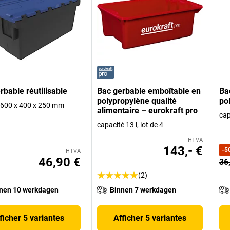
rbable réutilisable
Bac gerbable emboîtable en
Ba
polypropylène qualité
po
 h 600 x 400 x 250 mm
alimentaire – eurokraft pro
cap
capacité 13 l, lot de 4
HTVA
143,- €
-
5
HTVA
46,90 €
36
(2)
nen 10 werkdagen
Binnen 7 werkdagen
ficher 5 variantes
Afficher 5 variantes