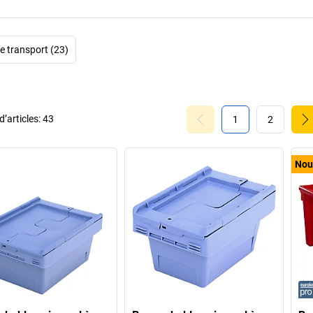
e transport (23)
’articles:
43
1
2
Nou