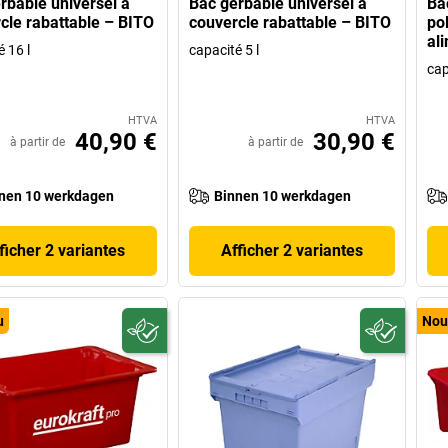
rbable universel à
Bac gerbable universel à
Ba
cle rabattable – BITO
couvercle rabattable – BITO
po
al
 16 l
capacité 5 l
cap
HTVA
HTVA
40,90 €
30,90 €
à partir de
à partir de
nen 10 werkdagen
Binnen 10 werkdagen
ficher 2 variantes
Afficher 2 variantes
u
Nou