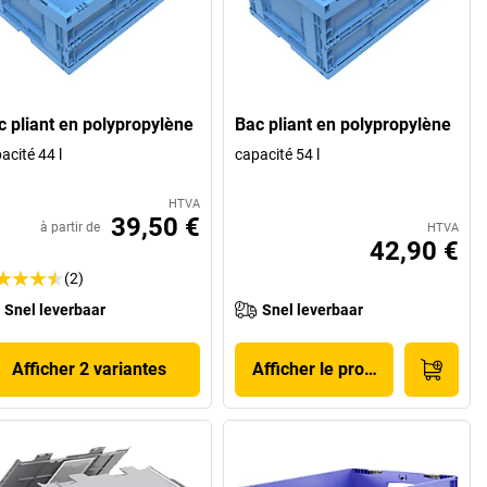
c pliant en polypropylène
Bac pliant en polypropylène
acité 44 l
capacité 54 l
HTVA
39,50 €
à partir de
HTVA
42,90 €
(2)
Snel leverbaar
Snel leverbaar
Afficher 2 variantes
Afficher le produit