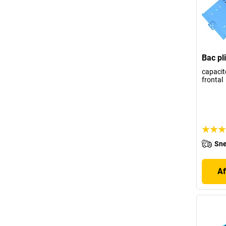
Bac pl
capacité
frontal
Sne
Af