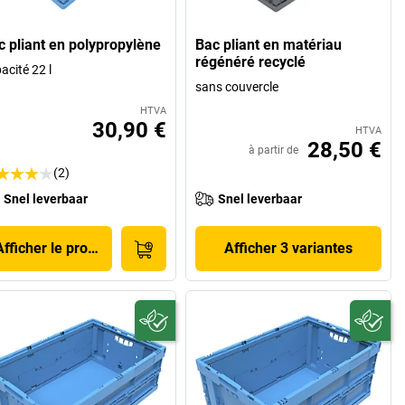
c pliant en polypropylène
Bac pliant en matériau
régénéré recyclé
acité 22 l
sans couvercle
HTVA
30,90 €
HTVA
28,50 €
à partir de
(2)
Snel leverbaar
Snel leverbaar
Afficher le produit
Afficher 3 variantes