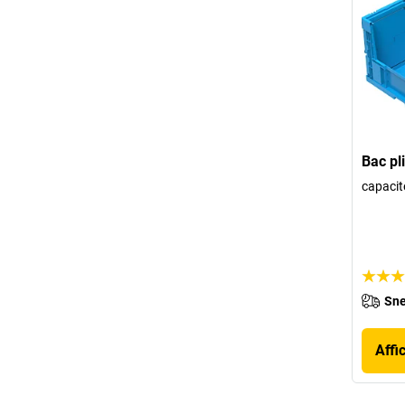
Bac pl
capacité
Sne
Affi