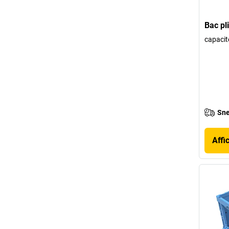
Bac pl
capacité
Sne
Affi