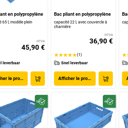
iant en polypropylène
Bac pliant en polypropylène
Ba
 65 l, modèle plein
capacité 22 l, avec couvercle à
cap
charnière
HTVA
36,90 €
HTVA
45,90 €
(1)
l leverbaar
Snel leverbaar
cher le produit
Afficher le produit