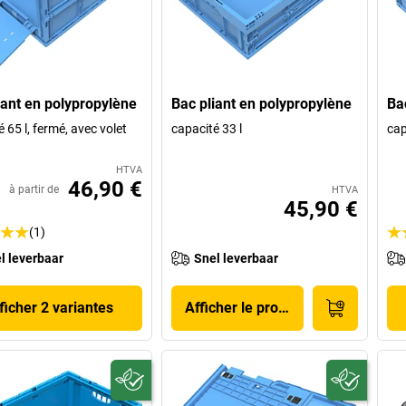
iant en polypropylène
Bac pliant en polypropylène
Ba
 65 l, fermé, avec volet
capacité 33 l
cap
HTVA
46,90 €
à partir de
HTVA
45,90 €
(1)
l leverbaar
Snel leverbaar
ficher 2 variantes
Afficher le produit