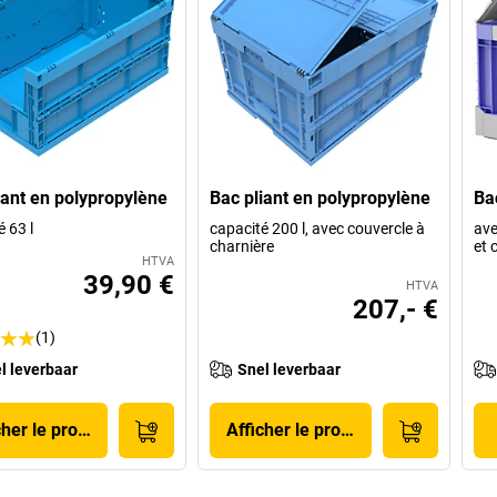
iant en polypropylène
Bac pliant en polypropylène
Ba
 63 l
capacité 200 l, avec couvercle à
ave
charnière
et 
HTVA
39,90 €
HTVA
207,- €
(1)
l leverbaar
Snel leverbaar
cher le produit
Afficher le produit