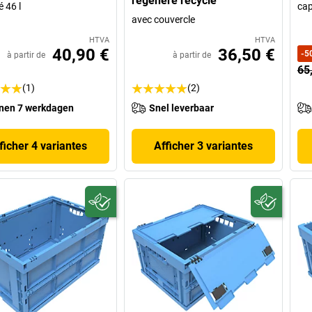
régénéré recyclé
 46 l
cap
avec couvercle
HTVA
HTVA
40,90 €
36,50 €
-
5
à partir de
à partir de
65
(1)
(2)
nen 7 werkdagen
Snel leverbaar
ficher 4 variantes
Afficher 3 variantes