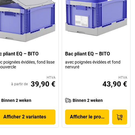
c pliant EQ – BITO
Bac pliant EQ – BITO
c poignées évidées, fond lisse
avec poignées évidées et fond
couvercle
nervuré
HTVA
HTVA
39,90 €
43,90 €
à partir de
Binnen 2 weken
Binnen 2 weken
Afficher 2 variantes
Afficher le produit