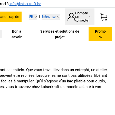
riel à
info@kaiserkraft.be
Compte
nde rapide
FR
|
Entreprise
Se
connecter
Bon à
Services et solutions de
Promo
savoir
projet
%
nt essentiels. Que vous travailliez dans un entrepôt, un atelier
uvent être repliées lorsqu'elles ne sont pas utilisées, libérant
faciles à manipuler. Qu’il s’agisse d’un
bac pliable
pour outils,
es, vous trouverez chez
kaiserkraft
un modèle adapté à vos