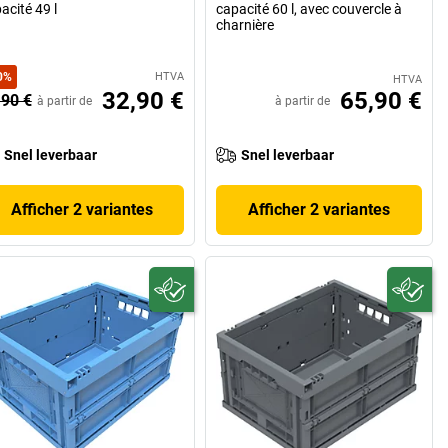
acité 49 l
capacité 60 l, avec couvercle à
charnière
0
%
HTVA
HTVA
32,90 €
65,90 €
,90 €
à partir de
à partir de
Snel leverbaar
Snel leverbaar
Afficher 2 variantes
Afficher 2 variantes