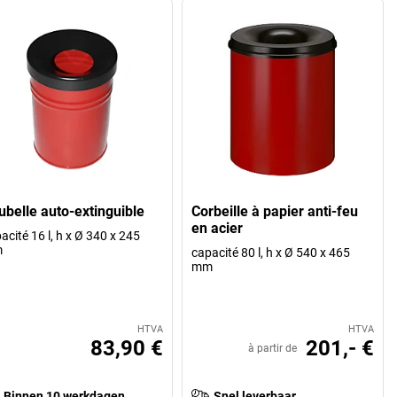
ubelle auto-extinguible
Corbeille à papier anti-feu
en acier
acité 16 l, h x Ø 340 x 245
m
capacité 80 l, h x Ø 540 x 465
mm
HTVA
HTVA
83,90 €
201,- €
à partir de
Binnen 10 werkdagen
Snel leverbaar