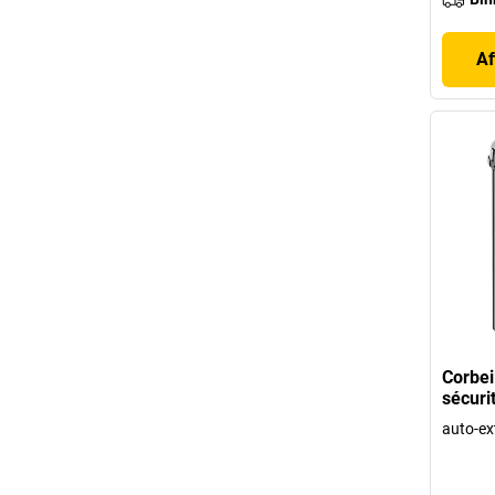
Af
Corbei
sécuri
auto-ex