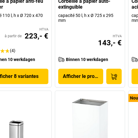
lle à papier anti-feu
Corbeille à papier auto-
Cor
er
extinguible
ac
 110 l, h x Ø 720 x 470
capacité 50 l, h x Ø 725 x 295
cap
mm
m
HTVA
223,- €
à partir de
HTVA
143,- €
(4)
nen 10 werkdagen
Binnen 10 werkdagen
ficher 8 variantes
Afficher le produit
Nou