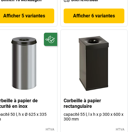
Afficher 5 variantes
Afficher 6 variantes
rbeille à papier de
Corbeille à papier
curité en inox
rectangulaire
acité 50 l, h x Ø 625 x 335
capacité 55 l, l x h x p 300 x 600 x
m
300 mm
HTVA
HTVA