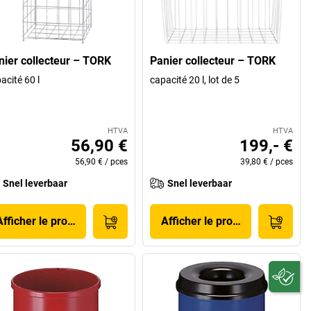
nier collecteur – TORK
Panier collecteur – TORK
acité 60 l
capacité 20 l, lot de 5
HTVA
HTVA
56,90 €
199,- €
56,90 €
/
pces
39,80 €
/
pces
Snel leverbaar
Snel leverbaar
Afficher le produit
Afficher le produit