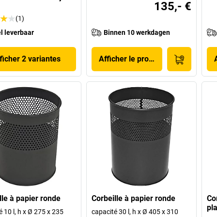
135,- €
(1)
l leverbaar
Binnen 10 werkdagen
ficher 2 variantes
Afficher le produit
lle à papier ronde
Corbeille à papier ronde
Co
pl
 10 l, h x Ø 275 x 235
capacité 30 l, h x Ø 405 x 310