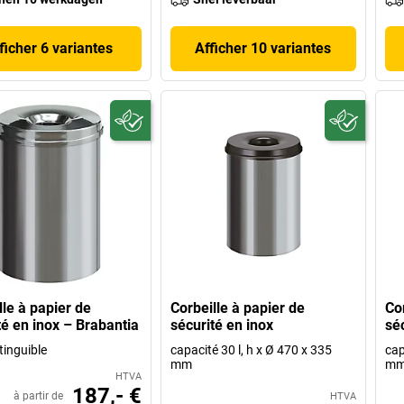
ficher 6 variantes
Afficher 10 variantes
lle à papier de
Corbeille à papier de
Co
té en inox – Brabantia
sécurité en inox
sé
tinguible
capacité 30 l, h x Ø 470 x 335
cap
mm
m
HTVA
187,- €
à partir de
HTVA