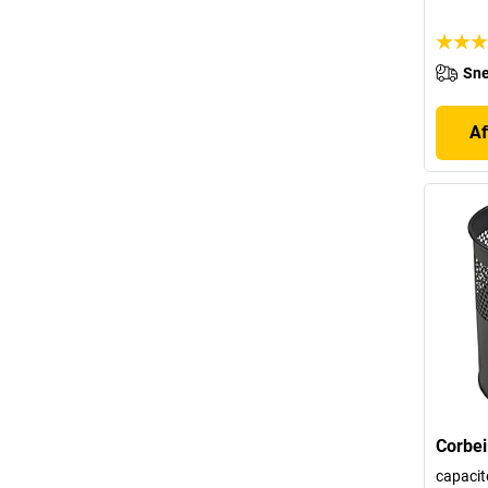
Sne
Af
Corbei
capacité