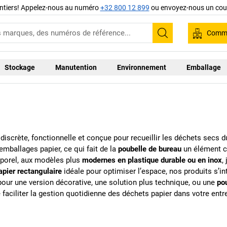
ntiers! Appelez-nous au numéro
+32 800 12 899
ou envoyez-nous un cour
Comma
Recherche
Stockage
Manutention
Environnement
Emballage
iscrète, fonctionnelle et conçue pour recueillir les déchets secs 
mballages papier, ce qui fait de la
poubelle de bureau
un élément c
porel, aux modèles plus
modernes en plastique durable ou en inox
,
apier rectangulaire
idéale pour optimiser l’espace, nos produits s’i
pour une version décorative, une solution plus technique, ou une
pou
e faciliter la gestion quotidienne des déchets papier dans votre entr