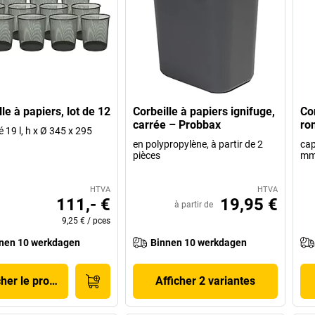
le à papiers, lot de 12
Corbeille à papiers ignifuge,
Cor
carrée – Probbax
ro
 19 l, h x Ø 345 x 295
en polypropylène, à partir de 2
cap
pièces
m
HTVA
HTVA
111,- €
19,95 €
à partir de
9,25 €
/
pces
nen 10 werkdagen
Binnen 10 werkdagen
cher le produit
Afficher 2 variantes