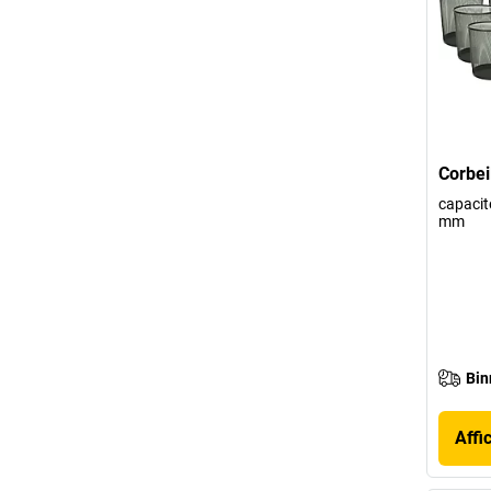
Corbeil
capacité
mm
Bin
Affi