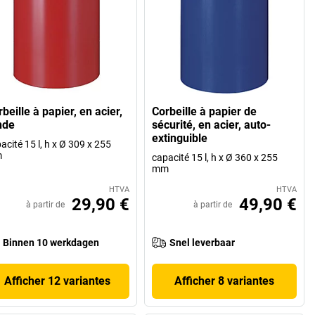
beille à papier, en acier,
Corbeille à papier de
nde
sécurité, en acier, auto-
extinguible
acité 15 l, h x Ø 309 x 255
m
capacité 15 l, h x Ø 360 x 255
mm
HTVA
HTVA
29,90 €
49,90 €
à partir de
à partir de
Binnen 10 werkdagen
Snel leverbaar
Afficher 12 variantes
Afficher 8 variantes