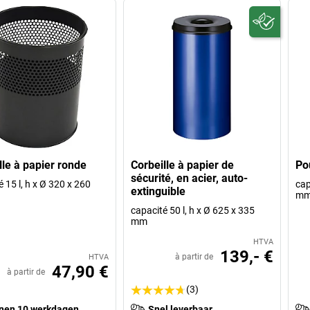
lle à papier ronde
Corbeille à papier de
Po
sécurité, en acier, auto-
 15 l, h x Ø 320 x 260
cap
extinguible
m
capacité 50 l, h x Ø 625 x 335
mm
HTVA
139,- €
à partir de
HTVA
47,90 €
à partir de
(3)
nen 10 werkdagen
Snel leverbaar