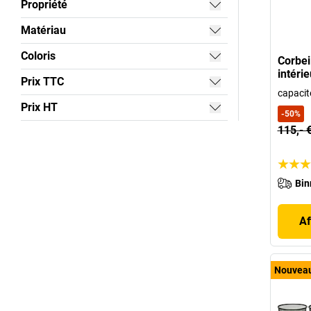
Propriété
Matériau
Coloris
Corbei
intéri
Prix TTC
capacité
Prix HT
-
50
%
115,- 
Bin
Af
Nouvea