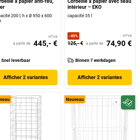
beille à papier anti-feu,
Corbeille à papier avec seau
ier
intérieur – EKO
acité 200 l, h x Ø 950 x 600
capacité 35 l
m
-
40
%
HTVA
HTVA
445,- €
74,90 €
125,- €
à partir de
à partir de
Snel leverbaar
Binnen 7 werkdagen
Afficher 2 variantes
Afficher 2 variantes
veau
Nouveau