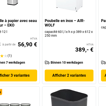
lle à papier avec seau
Poubelle en inox – AIR-
Pa
eur – EKO
WOLF
cap
 12 l
capacité 60 l, l x h x p 389 x 612 x
250 mm
HTVA
56,90 €
€
à partir de
HTVA
389,- €
(1)
nen 7 werkdagen
Binnen 10 werkdagen
ficher 3 variantes
Afficher 2 variantes
u