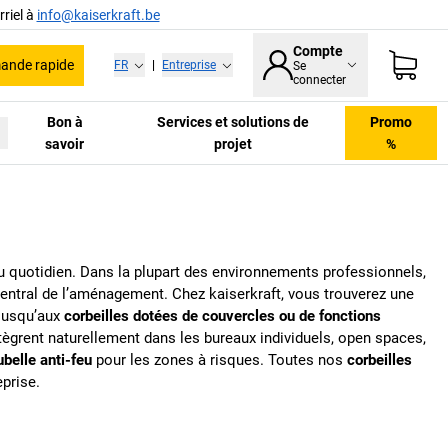
riel à
info@kaiserkraft.be
Compte
nde rapide
FR
|
Entreprise
Se
connecter
Bon à
Services et solutions de
Promo
savoir
projet
%
du quotidien. Dans la plupart des environnements professionnels,
entral de l’aménagement. Chez
kaiserkraft
, vous trouverez une
 jusqu’aux
corbeilles dotées de couvercles ou de fonctions
ntègrent naturellement dans les bureaux individuels, open spaces,
belle anti-feu
pour les zones à risques. Toutes nos
corbeilles
eprise.