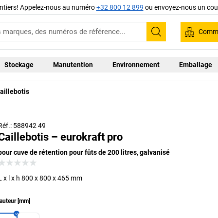
ntiers! Appelez-nous au numéro
+32 800 12 899
ou envoyez-nous un cour
Comma
Recherche
Stockage
Manutention
Environnement
Emballage
aillebotis
Réf.: 588942 49
Caillebotis – eurokraft pro
pour cuve de rétention pour fûts de 200 litres, galvanisé
L x l x h 800 x 800 x 465 mm
auteur
[
mm
]