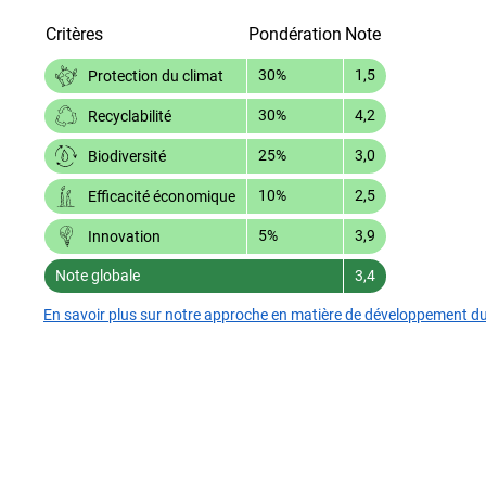
Critères
Pondération
Note
30%
1,5
Protection du climat
30%
4,2
Recyclabilité
25%
3,0
Biodiversité
10%
2,5
Efficacité économique
5%
3,9
Innovation
Note globale
3,4
En savoir plus sur notre approche en matière de développement d