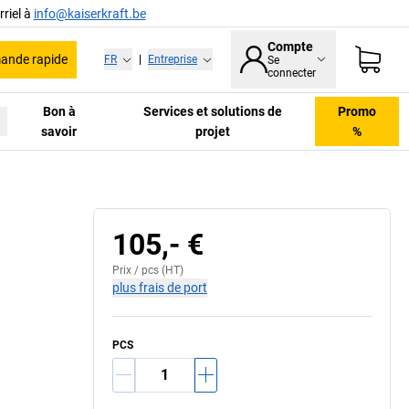
riel à
info@kaiserkraft.be
Compte
nde rapide
FR
|
Entreprise
Se
connecter
Bon à
Services et solutions de
Promo
savoir
projet
%
105,- €
Prix /
pcs
(HT)
plus frais de port
PCS