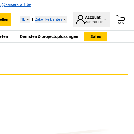
fo@kaiserkraft.be
Account
ellen
NL
|
Zakelijke klanten
Aanmelden
eten
Diensten & projectoplossingen
Sales