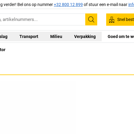
ag verder! Bel ons op nummer
+32 800 12 899
of stuur een e-mail naar
in
Snel best
Zoeken
slag
Transport
Milieu
Verpakking
Goed om te w
tor