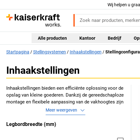
Wij helpen u gra
Alle producten
Kantoor
Bedrijf
Op
Startpagina
Stellingsystemen
Inhaakstellingen
Stellingconfigura
Inhaakstellingen
Inhaakstellingen bieden een efficiënte oplossing voor de
opslag van kleine goederen. Dankzij de gereedschaploze
montage en flexibele aanpassing van de vakhoogtes zijn
ze zeer veelzijdig inzetbaar. Ze kunnen eenvoudig worden
Meer weergeven
uitgebreid of omgebouwd en zijn ideaal voor magazijnen,
industriële bedrijven of groothandel.
Legbordbreedte
(
mm
)