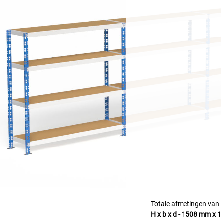
Totale afmetingen van d
H x b x d
-
1508 mm x 