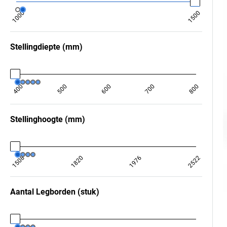
1000
1500
Stellingdiepte
(
mm
)
400
500
600
700
800
Stellinghoogte
(
mm
)
1508
1820
1976
2522
Aantal Legborden
(
stuk
)