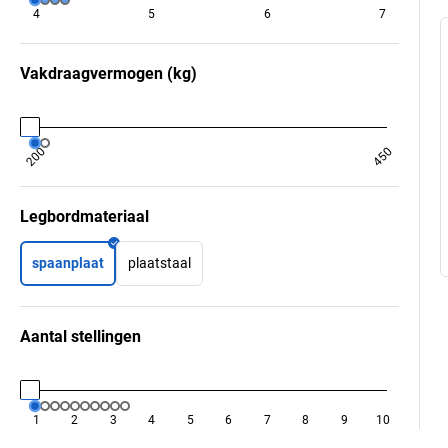
4
5
6
7
Vakdraagvermogen
(
kg
)
200
450
Legbordmateriaal
spaanplaat
plaatstaal
Aantal stellingen
1
2
3
4
5
6
7
8
9
10