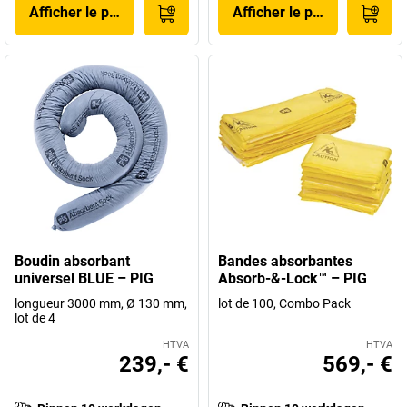
Afficher le produit
Afficher le produit
Boudin absorbant
Bandes absorbantes
universel BLUE – PIG
Absorb-&-Lock™ – PIG
longueur 3000 mm, Ø 130 mm,
lot de 100, Combo Pack
lot de 4
HTVA
HTVA
239,- €
569,- €