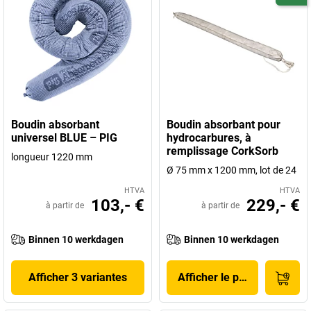
Boudin absorbant
Boudin absorbant pour
universel BLUE – PIG
hydrocarbures, à
remplissage CorkSorb
longueur 1220 mm
Ø 75 mm x 1200 mm, lot de 24
HTVA
HTVA
103,- €
229,- €
à partir de
à partir de
Binnen 10 werkdagen
Binnen 10 werkdagen
Afficher 3 variantes
Afficher le produit