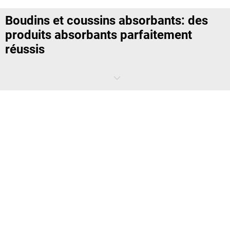
Boudins et coussins absorbants: des
produits absorbants parfaitement
réussis
Des feuilles absorbantes, des granulés ou plutôt une digue? Et
pourquoi pas les trois produits absorbants à la fois pour une gestion
efficace des fuites? Il n'est pas étonnant que les boudins et coussins
absorbants fassent partie de l'équipement de base pour une
exploitation quotidienne sécurisée.
Que sont les boudins et coussins
absorbants?
Les boudins ou coussins absorbants combinent les propriétés des