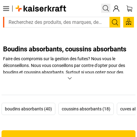
Recherc
Boudins absorbants, coussins absorbants
Faire des compromis sur la gestion des fuites? Nous vous le
déconseillons. Nous vous conseillons par contre d'opter pour des
boudins et coussins absorbants. Surtout si vous optez pour des
modèles respectueux du développement durable, recyclables et
biodégradables. Mais quel que soit le modèle choisi, les boudins
absorbants et coussins absorbants vous permettront de gérer les
fuites rapidement et en toute sécurité. Informez-vous dès maintenant
sur tous les avantages et inconvénients.
boudins absorbants (40)
coussins absorbants (18)
cuves ab
+
Afficher plus