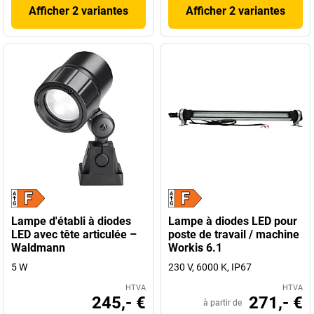
Afficher 2 variantes
Afficher 2 variantes
Lampe d'établi à diodes
Lampe à diodes LED pour
LED avec tête articulée –
poste de travail / machine
Waldmann
Workis 6.1
5 W
230 V, 6000 K, IP67
HTVA
HTVA
245,- €
271,- €
à partir de