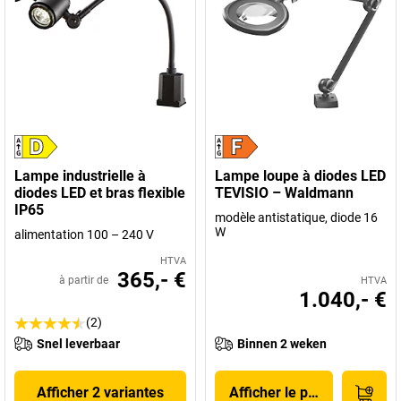
Lampe industrielle à
Lampe loupe à diodes LED
diodes LED et bras flexible
TEVISIO – Waldmann
IP65
modèle antistatique, diode 16
W
alimentation 100 – 240 V
HTVA
365,- €
à partir de
HTVA
1.040,- €
(2)
Snel leverbaar
Binnen 2 weken
Afficher 2 variantes
Afficher le produit