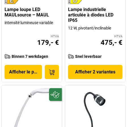
Lampe loupe LED
Lampe industrielle
MAULsource – MAUL
articulée à diodes LED
IP65
intensité lumineuse variable
12 W, pivotant/inclinable
HTVA
HTVA
179,- €
475,- €
Binnen 7 werkdagen
Snel leverbaar
Afficher le produit
Afficher 2 variantes