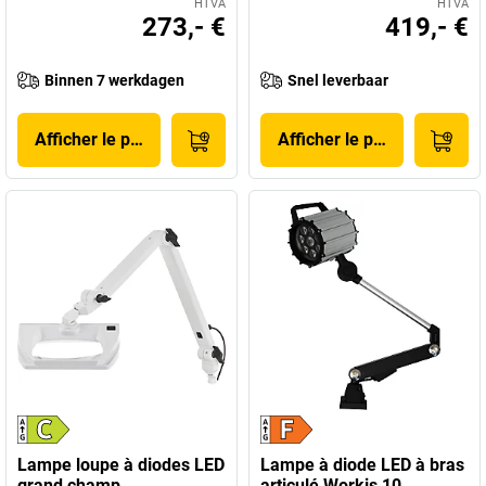
HTVA
HTVA
273,- €
419,- €
Binnen 7 werkdagen
Snel leverbaar
Afficher le produit
Afficher le produit
Lampe loupe à diodes LED
Lampe à diode LED à bras
grand champ
articulé Workis 10