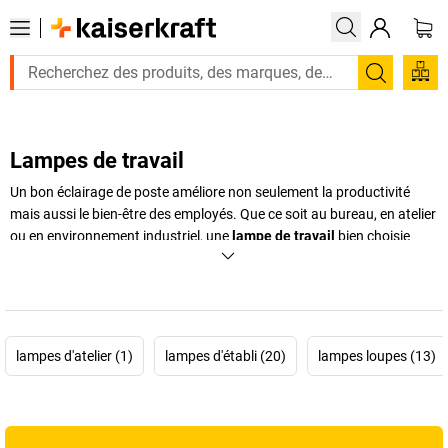
Recherc
Lampes de travail
Un bon éclairage de poste améliore non seulement la productivité
mais aussi le bien-être des employés. Que ce soit au bureau, en atelier
ou en environnement industriel, une
lampe de travail
bien choisie
permet de réduire la fatigue visuelle et d'augmenter la précision. Chez
kaiserkraft
, nous vous proposons une large sélection de lampes
adaptées à tous les environnements professionnels, allant de la
lampe d’atelier
robuste à la
lampe d’établi
précise, en passant par la
lampe industrielle
à haute intensité ou encore la
lampe loupe
pour
lampes d'atelier (1)
lampes d'établi (20)
lampes loupes (13)
les travaux de précision. Chacune est conçue pour répondre aux
exigences spécifiques de votre secteur et pour vous offrir flexibilité,
efficacité et sécurité au quotidien.