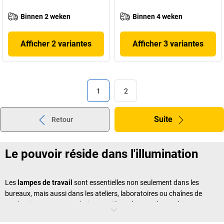
Binnen 2 weken
Binnen 4 weken
Afficher 2 variantes
Afficher 3 variantes
1
2
Suite
Retour
Le pouvoir réside dans l'illumination
Les
lampes de travail
sont essentielles non seulement dans les
bureaux, mais aussi dans les ateliers, laboratoires ou chaînes de
production. Avec nos solutions variées –
lampes loupe, lampes
d’atelier, lampes articulées
ou
lampes industrielles
– vous pouvez