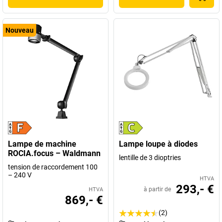
Nouveau
Lampe de machine
Lampe loupe à diodes
ROCIA.focus – Waldmann
lentille de 3 dioptries
tension de raccordement 100
– 240 V
HTVA
293,- €
à partir de
HTVA
869,- €
(2)