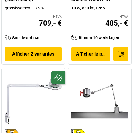
grossissement 175 %
10 W, 830 lm, IP65
HTVA
HTVA
709,- €
485,- €
Snel leverbaar
Binnen 10 werkdagen
Afficher 2 variantes
Afficher le produit