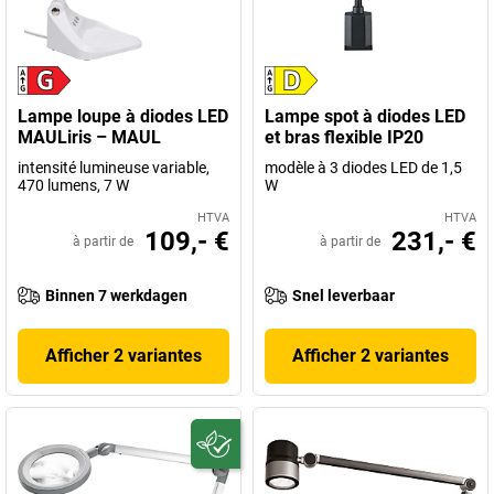
Lampe loupe à diodes LED
Lampe spot à diodes LED
MAULiris – MAUL
et bras flexible IP20
intensité lumineuse variable,
modèle à 3 diodes LED de 1,5
470 lumens, 7 W
W
HTVA
HTVA
109,- €
231,- €
à partir de
à partir de
Binnen 7 werkdagen
Snel leverbaar
Afficher 2 variantes
Afficher 2 variantes