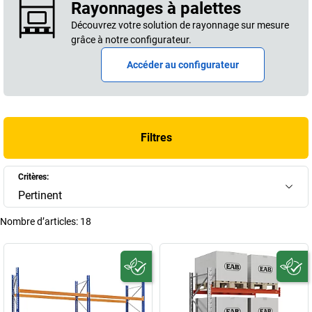
Rayonnages à palettes
rangement industriel. Nos experts sont à votre disposition pour
concevoir avec vous une solution sur mesure, conforme à vos
Découvrez votre solution de rayonnage sur mesure
contraintes de stockage et aux normes en vigueur.
grâce à notre configurateur.
+
Afficher plus
Accéder au configurateur
Filtres
Critères:
Pertinent
Nombre d’articles:
18