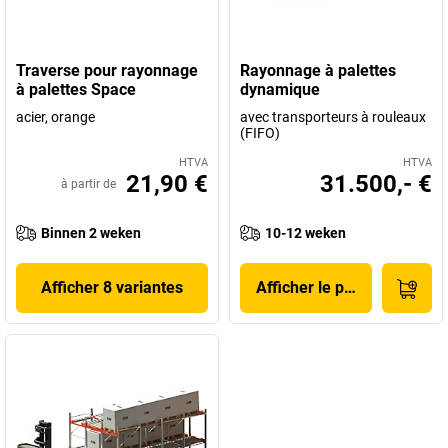
Traverse pour rayonnage
Rayonnage à palettes
à palettes Space
dynamique
acier, orange
avec transporteurs à rouleaux
(FIFO)
HTVA
HTVA
21,90 €
31.500,- €
à partir de
Binnen 2 weken
10-12 weken
Afficher 8 variantes
Afficher le produit