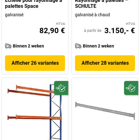
Échelle pour rayonnage à
Rayonnage à palettes –
palettes Space
SCHULTE
galvanisé
galvanisé à chaud
HTVA
HTVA
82,90 €
3.150,- €
à partir de
Binnen 2 weken
Binnen 2 weken
Afficher 26 variantes
Afficher 28 variantes