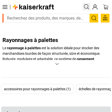
Recherc
Rayonnages à palettes
Le
rayonnage à palettes
est la solution idéale pour stocker des
marchandises lourdes de façon structurée, sûre et économique.
Robuste, modulaire et adaptable, ce système de
rangement
industriel
est conçu pour optimiser l'espace dans les entrepôts, les
ateliers ou les zones logistiques. Que vous ayez besoin de stocker des
palettes Europe, des charges lourdes ou des produits conditionnés,
les
racks de stockage
s’ajustent à vos besoins spécifiques grâce à
leurs
échelles de rayonnage
modulables. Ces
racks à palettes
sont
accessoires pour rayonnages à palettes (1)
échelles de rayonnage
particulièrement appréciés pour leur grande capacité de charge, leur
accessibilité et leur flexibilité. Chez
kaiserkraft
, vous trouverez des
rayonnages à palettes adaptés à toutes les applications : rayonnages
à accumulation, rayonnages dynamiques, ou simples racks de