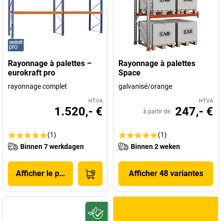
Rayonnage à palettes –
Rayonnage à palettes
eurokraft pro
Space
rayonnage complet
galvanisé/orange
HTVA
HTVA
1.520,- €
247,- €
à partir de
(1)
(1)
Binnen 7 werkdagen
Binnen 2 weken
Afficher le produit
Afficher 48 variantes