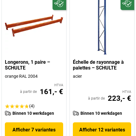
Longerons, 1 paire –
Échelle de rayonnage à
SCHULTE
palettes – SCHULTE
orange RAL 2004
acier
HTVA
161,- €
à partir de
HTVA
223,- €
à partir de
(4)
Binnen 10 werkdagen
Binnen 10 werkdagen
Afficher 7 variantes
Afficher 12 variantes