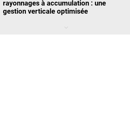
rayonnages à accumulation : une
gestion verticale optimisée
Le stockage de palettes nécessite une organisation rigoureuse. Les
racks de rangement industriel
sont conçus pour accueillir des
palettes lourdes sans compromettre la sécurité. Le
rayonnage à
palettes
permet de stocker les marchandises à la verticale, tout en
assurant un accès rapide et un chargement sécurisé. Pour les
volumes importants, le
rayonnage à accumulation
est une solution
performante qui maximise l'utilisation de l'espace.
Rayonnage à palettes : conception
robuste et composants modulables
Un bon rayonnage à palettes repose sur une structure en acier
durable, avec des montants solides et des lisses renforcées. Grâce à
ses
échelles de rayonnage
réglables, il s’adapte aux différentes