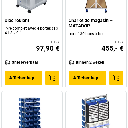
Bloc roulant
Chariot de magasin –
MATADOR
livré complet avec 4 boîtes (1 x
4 l, 3 x 9 l)
pour 130 bacs à bec
HTVA
HTVA
97,90 €
455,- €
Snel leverbaar
Binnen 2 weken
Afficher le produit
Afficher le produit