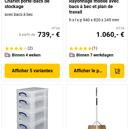
Chariot porte-bacs de
Rayonnage mobile avec
stockage
bacs à bec et plan de
travail
avec bacs à bec
h x l x p 940 x 820 x 245 mm
HTVA
HTVA
739,- €
1.060,- €
à partir de
(2)
(1)
Binnen 4 weken
Binnen 7 werkdagen
Afficher 5 variantes
Afficher le produit