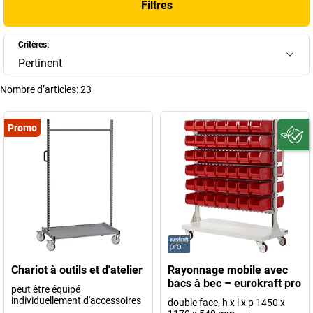
Filtres
sécurisé. Grâce à leur conception solide et à leurs multiples
configurations, les
rayonnages mobiles
kaiserkraft
répondent aux
exigences des professionnels et garantissent une organisation claire,
Critères:
mobile et durable.
Pertinent
+
Afficher plus
Nombre d’articles:
23
Promo
Chariot à outils et d'atelier
Rayonnage mobile avec
bacs à bec – eurokraft pro
peut être équipé
individuellement d'accessoires
double face, h x l x p 1450 x