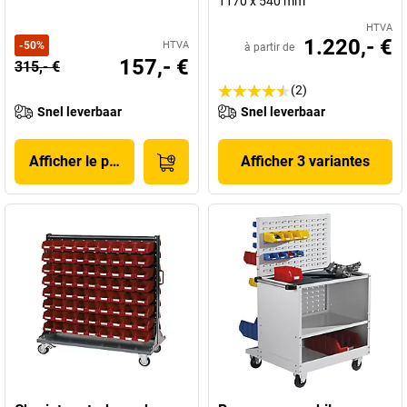
1170 x 540 mm
HTVA
1.220,- €
-
50
%
HTVA
à partir de
157,- €
315,- €
(2)
Snel leverbaar
Snel leverbaar
Afficher le produit
Afficher 3 variantes