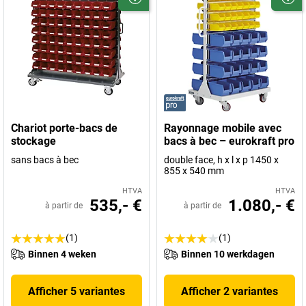
Chariot porte-bacs de
Rayonnage mobile avec
stockage
bacs à bec – eurokraft pro
sans bacs à bec
double face, h x l x p 1450 x
855 x 540 mm
HTVA
HTVA
535,- €
1.080,- €
à partir de
à partir de
(1)
(1)
Binnen 4 weken
Binnen 10 werkdagen
Afficher 5 variantes
Afficher 2 variantes