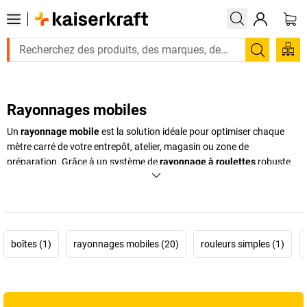
Recherc
Rayonnages mobiles
Un
rayonnage mobile
est la solution idéale pour optimiser chaque
mètre carré de votre entrepôt, atelier, magasin ou zone de
préparation. Grâce à un système de
rayonnage à roulettes
robuste
et fluide, vous déplacez facilement votre matériel là où vous en avez
réellement besoin, sans effort et sans réorganiser tout l’espace. Que
vous stockiez de petites pièces, des outils, des bacs de préparation ou
des marchandises plus volumineuses, le
rack mobile
offre un
stockage mobile
flexible, évolutif et parfaitement organisé. Il permet
boîtes (1)
rayonnages mobiles (20)
rouleurs simples (1)
de rapprocher le stock du poste de travail, de réduire les
déplacements et d’augmenter la productivité. Un
rack de stockage
mobile
vous aide non seulement à optimiser vos flux internes, mais
aussi à créer un environnement de travail plus ergonomique et