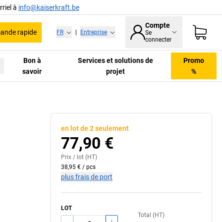
riel à
info@kaiserkraft.be
Compte
nde rapide
FR
|
Entreprise
Se
connecter
Bon à
Services et solutions de
Promo
savoir
projet
%
en lot de 2 seulement
77,90 €
Prix /
lot
(HT)
38,95 €
/
pcs
plus frais de port
LOT
Total (HT)