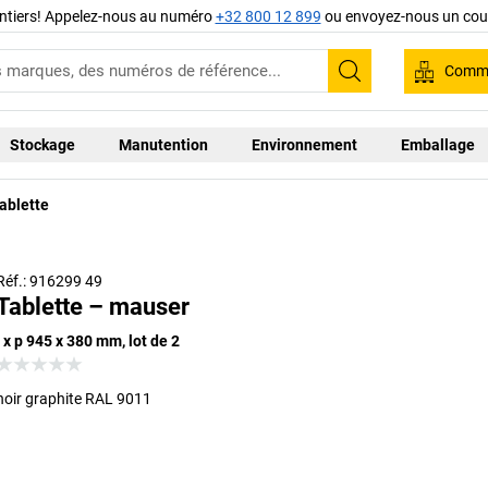
ntiers! Appelez-nous au numéro
+32 800 12 899
ou envoyez-nous un cour
Comma
Recherche
Stockage
Manutention
Environnement
Emballage
ablette
Réf.: 916299 49
Tablette – mauser
l x p 945 x 380 mm, lot de 2
noir graphite RAL 9011