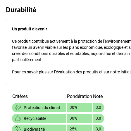
Durabilité
Un produit d’avenir
Ce produit contribue activement à la protection de l’environnement et
favorise un avenir viable sur les plans économique, écologique et so
créer des conditions durables et équitables, aujourd’hui et demain 
particulièrement.
Pour en savoir plus sur l’évaluation des produits et sur notre init
Critères
Pondération
Note
30%
3,0
Protection du climat
30%
3,8
Recyclabilité
25%
3,0
Biodiversité