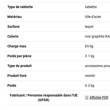
Type de tablette
tablette
Matériau
tôle d'acier
Surface
laqué
Coloris
noir graphite R
Charge max.
65
kg
Poids par pièce
3.1
kg
Type de produit
accessoires pou
Produit livré
monté
Poids
6.2
kg
Fabricant / Personne responsable dans l’UE
Afficher PDF
(GPSR)