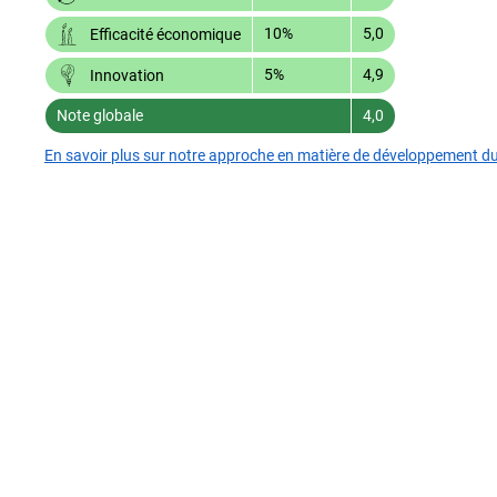
10%
5,0
Efficacité économique
5%
4,9
Innovation
Note globale
4,0
En savoir plus sur notre approche en matière de développement d