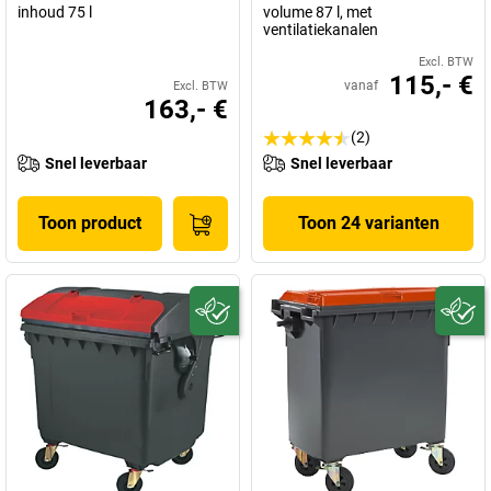
inhoud 75 l
volume 87 l, met
ventilatiekanalen
Excl. BTW
115,- €
vanaf
Excl. BTW
163,- €
(2)
Snel leverbaar
Snel leverbaar
Toon product
Toon 24 varianten