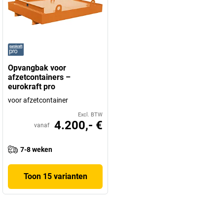
Opvangbak voor
afzetcontainers –
eurokraft pro
voor afzetcontainer
Excl. BTW
4.200,- €
vanaf
7-8 weken
Toon 15 varianten