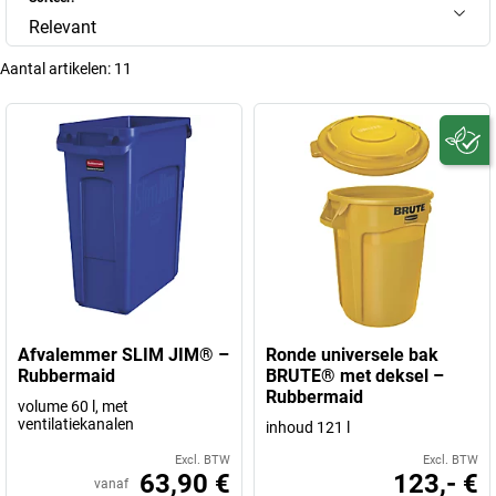
Relevant
Aantal artikelen:
11
Afvalemmer SLIM JIM® –
Ronde universele bak
Rubbermaid
BRUTE® met deksel –
Rubbermaid
volume 60 l, met
ventilatiekanalen
inhoud 121 l
Excl. BTW
Excl. BTW
63,90 €
123,- €
vanaf