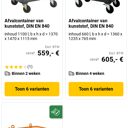
Afvalcontainer van
Afvalcontainer van
kunststof, DIN EN 840
kunststof, DIN EN 840
inhoud 1100 l, b x h x d = 1370
inhoud 660 l, b x h x d = 1360 x
x 1470 x 1115 mm
1235 x 765 mm
Excl. BTW
559,- €
vanaf
Excl. BTW
605,- €
vanaf
(1)
Binnen 2 weken
Binnen 4 weken
Toon 6 varianten
Toon 6 varianten