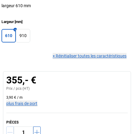
largeur 610 mm
Largeur
[
mm
]
610
910
×
Réinitialiser toutes les caractéristiques
355,- €
Prix /
pcs
(HT)
3,90 €
/
m
plus frais de port
PIÈCES