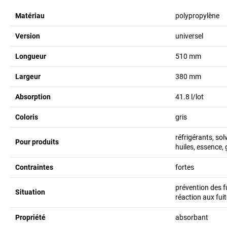
Matériau
polypropylène
Version
universel
Longueur
510
mm
Largeur
380
mm
Absorption
41.8
l/lot
Coloris
gris
réfrigérants, sol
Pour produits
huiles, essence, 
Contraintes
fortes
prévention des f
Situation
réaction aux fui
Propriété
absorbant