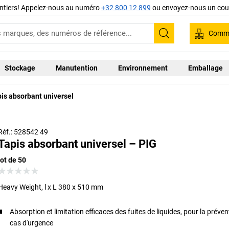
ntiers! Appelez-nous au numéro
+32 800 12 899
ou envoyez-nous un cour
Comma
Recherche
Stockage
Manutention
Environnement
Emballage
is absorbant universel
Réf.: 528542 49
Tapis absorbant universel – PIG
lot de 50
Heavy Weight, l x L 380 x 510 mm
Absorption et limitation efficaces des fuites de liquides, pour la préve
cas d'urgence