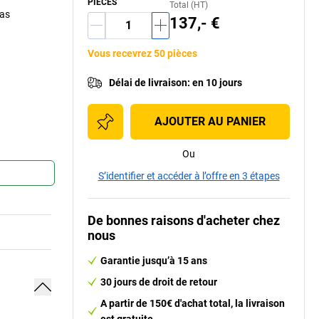
PIÈCES
Total (HT)
pas
137,- €
Vous recevrez 50 pièces
Délai de livraison
:
en 10 jours
AJOUTER AU PANIER
Ou
S’identifier et accéder à l’offre en 3 étapes
De bonnes raisons d'acheter chez
nous
Garantie jusqu’à 15 ans
30 jours de droit de retour
A partir de 150€ d'achat total, la livraison
est gratuite