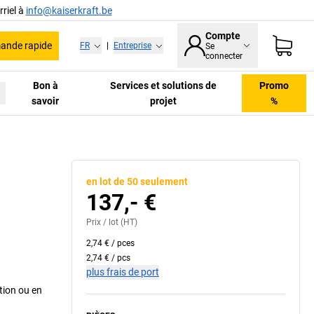
riel à
info@kaiserkraft.be
Compte
nde rapide
FR
|
Entreprise
Se
connecter
Bon à
Services et solutions de
Promo
savoir
projet
%
en lot de 50 seulement
137,- €
Prix /
lot
(HT)
2,74 €
/
pces
2,74 €
/
pcs
plus frais de port
ntion ou en