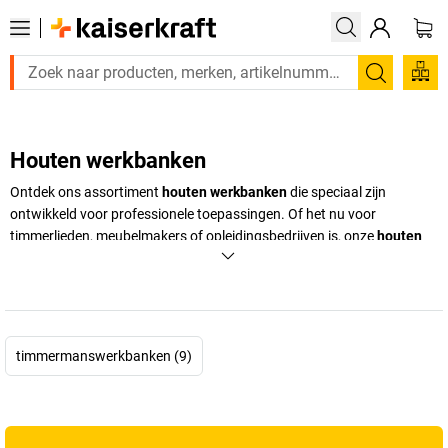
Zoeken
Houten werkbanken
Ontdek ons assortiment
houten werkbanken
die speciaal zijn
ontwikkeld voor professionele toepassingen. Of het nu voor
timmerlieden, meubelmakers of opleidingsbedrijven is, onze
houten
werkbanken
bieden maximale precisie en stabiliteit. Ook
hobbyklussers vinden hier de juiste
houten werkbank
. In de online
shop van
kaiserkraft
helpen we u om de perfecte houten werkbank te
kopen!
timmermanswerkbanken (9)
+
Meer weergeven