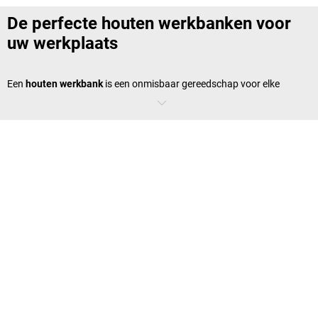
De perfecte houten werkbanken voor
uw werkplaats
Een
houten werkbank
is een onmisbaar gereedschap voor elke
timmerman en houtbewerker. Een houten werkbank biedt niet alleen
een sterk werkoppervlak, maar ook tal van functies die het werken
met hout veel gemakkelijker maken. In ons assortiment vindt u een
ruime keuze aan houten werkbanken waarmee hout stevig kan
worden bevestigd, zodat nauwkeurig schaven, zagen, schuren en
lijmen mogelijk is. Onze houten werkbanken worden gekenmerkt door
hun sterke constructie, hoogwaardige materialen en geavanceerde
functies die zowel hobbyklussers als professionele timmerlieden
zullen plezieren. Kom meer te weten over de verschillende modellen en
vind de perfecte houten werkbank voor uw werkplaats.
Wat is een houten werkbank?