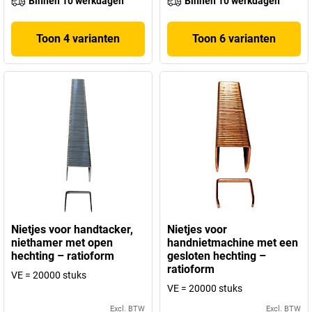
Binnen 10 werkdagen
Binnen 10 werkdagen
Toon 4 varianten
Toon 6 varianten
Nietjes voor handtacker,
Nietjes voor
niethamer met open
handnietmachine met een
hechting – ratioform
gesloten hechting –
ratioform
VE = 20000 stuks
VE = 20000 stuks
Excl. BTW
Excl. BTW