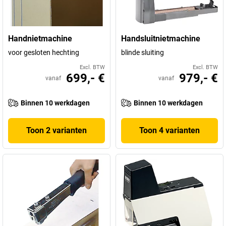
Handnietmachine
Handsluitnietmachine
voor gesloten hechting
blinde sluiting
Excl. BTW
Excl. BTW
699,- €
979,- €
vanaf
vanaf
Binnen 10 werkdagen
Binnen 10 werkdagen
Toon 2 varianten
Toon 4 varianten