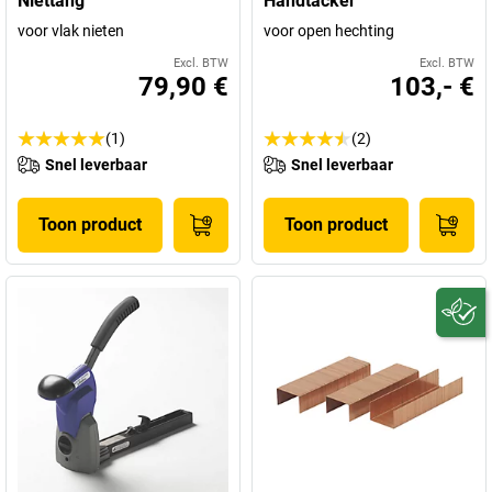
Niettang
Handtacker
voor vlak nieten
voor open hechting
Excl. BTW
Excl. BTW
79,90 €
103,- €
(1)
(2)
Snel leverbaar
Snel leverbaar
Toon product
Toon product