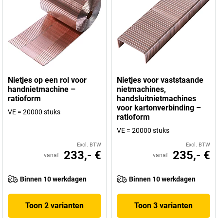
Nietjes op een rol voor
Nietjes voor vaststaande
handnietmachine –
nietmachines,
ratioform
handsluitnietmachines
voor kartonverbinding –
VE = 20000 stuks
ratioform
VE = 20000 stuks
Excl. BTW
Excl. BTW
233,- €
235,- €
vanaf
vanaf
Binnen 10 werkdagen
Binnen 10 werkdagen
Toon 2 varianten
Toon 3 varianten