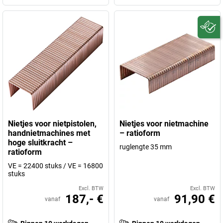
Nietjes voor nietpistolen,
Nietjes voor nietmachine
handnietmachines met
– ratioform
hoge sluitkracht –
ruglengte 35 mm
ratioform
VE = 22400 stuks / VE = 16800
stuks
Excl. BTW
Excl. BTW
187,- €
91,90 €
vanaf
vanaf