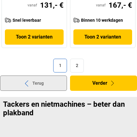
131,- €
167,- €
vanaf
vanaf
Snel leverbaar
Binnen 10 werkdagen
Toon 2 varianten
Toon 2 varianten
1
2
Verder
Terug
Tackers en nietmachines – beter dan
plakband
Wist u dat de normale tacker voor op kantoor eigenlijk een