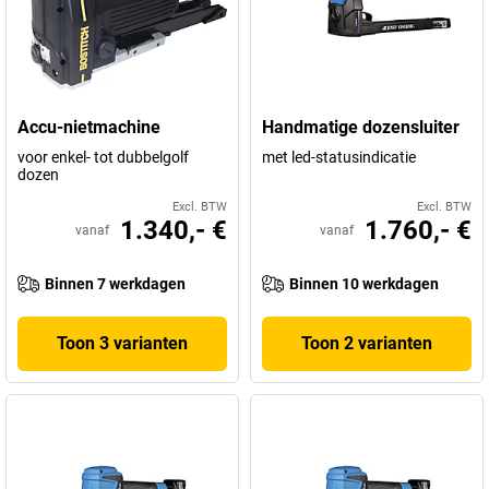
Accu-nietmachine
Handmatige dozensluiter
voor enkel- tot dubbelgolf
met led-statusindicatie
dozen
Excl. BTW
Excl. BTW
1.340,- €
1.760,- €
vanaf
vanaf
Binnen 7 werkdagen
Binnen 10 werkdagen
Toon 3 varianten
Toon 2 varianten