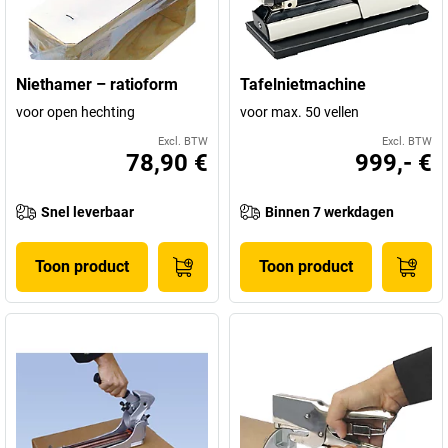
Niethamer – ratioform
Tafelnietmachine
voor open hechting
voor max. 50 vellen
Excl. BTW
Excl. BTW
78,90 €
999,- €
Snel leverbaar
Binnen 7 werkdagen
Toon product
Toon product