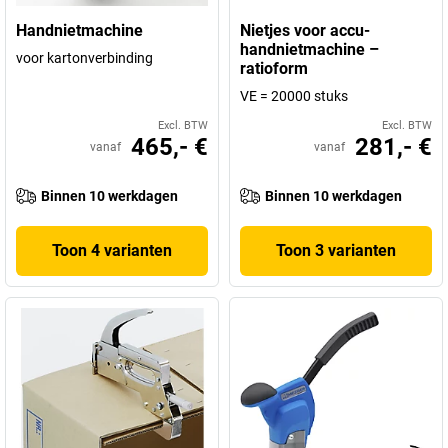
Handnietmachine
Nietjes voor accu-
handnietmachine –
voor kartonverbinding
ratioform
VE = 20000 stuks
Excl. BTW
Excl. BTW
465,- €
281,- €
vanaf
vanaf
Binnen 10 werkdagen
Binnen 10 werkdagen
Toon 4 varianten
Toon 3 varianten