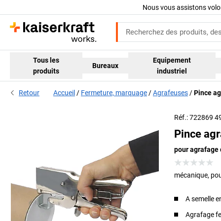
Nous vous assistons volo
Tous les
Equipement
Bureaux
produits
industriel
Retour
Accueil
Fermeture, marquage
Agrafeuses
Pince a
Réf.: 722869 4
Pince ag
pour agrafage 
mécanique, po
A semelle e
Agrafage f