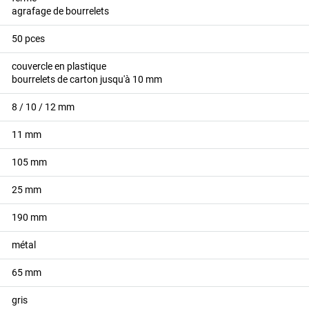
agrafage de bourrelets
50
pces
couvercle en plastique
bourrelets de carton jusqu'à 10 mm
8 / 10 / 12
mm
11
mm
105
mm
25
mm
190
mm
métal
65
mm
gris