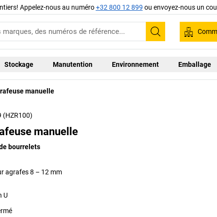
ntiers! Appelez-nous au numéro
+32 800 12 899
ou envoyez-nous un cour
Comma
Recherche
Stockage
Manutention
Environnement
Emballage
grafeuse manuelle
9 (HZR100)
rafeuse manuelle
de bourrelets
ur agrafes 8 – 12 mm
n U
ermé