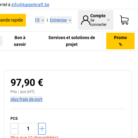
riel à
info@kaiserkraft.be
Compte
nde rapide
FR
|
Entreprise
Se
connecter
Bon à
Services et solutions de
Promo
savoir
projet
%
97,90 €
Prix /
pcs
(HT)
plus frais de port
PCS
Plus que 10 disponible(s)