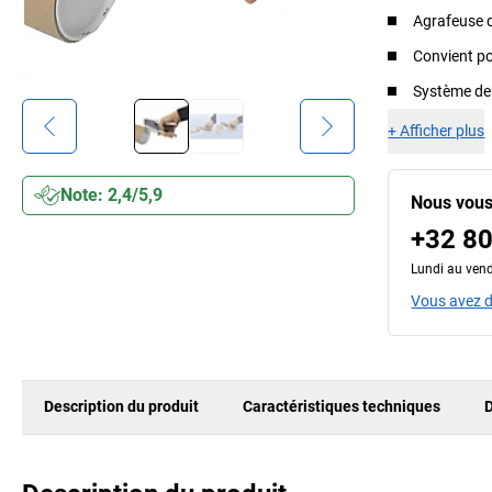
Agrafeuse d
Convient po
Système de 
+
Afficher plus
Note: 2,4/5,9
Nous vous
+32 80
Lundi au vend
Vous avez d
Description du produit
Caractéristiques techniques
D