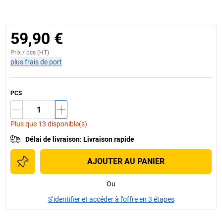
59,90 €
Prix /
pcs
(HT)
plus frais de port
PCS
Plus que 13 disponible(s)
Délai de livraison
:
Livraison rapide
AJOUTER AU PANIER
Ou
S’identifier et accéder à l’offre en 3 étapes