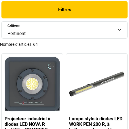
boutique en ligne
kaiserkraft
des solutions adaptées à un usage
Filtres
professionnel. Ces produits offrent un éclairage robuste, une grande
longévité et une utilisation simple, même dans des environnements
difficiles.
Critères:
Pertinent
+
Afficher plus
Nombre d’articles:
64
Projecteur industriel à
Lampe stylo à diodes LED
diodes LED NOVA R
WORK PEN 200 R, à