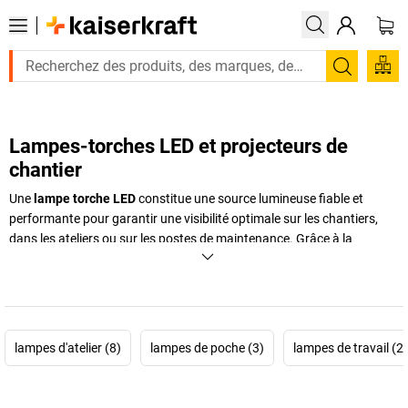
Recherc
Lampes-torches LED et projecteurs de
chantier
Une
lampe torche LED
constitue une source lumineuse fiable et
performante pour garantir une visibilité optimale sur les chantiers,
dans les ateliers ou sur les postes de maintenance. Grâce à la
technologie LED, ces lampes diffusent une lumière précise et
homogène, permettant de travailler efficacement même lorsque la
luminosité ambiante est faible. Associées à des équipements
complémentaires comme le
projecteur de chantier
, la
lampe frontale
LED
, la
lampe pliante LED
ou la
lampe de chantier LED
, elles
lampes d'atelier (8)
lampes de poche (3)
lampes de travail (2
couvrent aussi bien les besoins de mobilité que l’éclairage de zones
plus larges. Qu’il s’agisse d’interventions ponctuelles, de travaux de
montage ou d’éclairage prolongé en extérieur, vous trouverez dans la