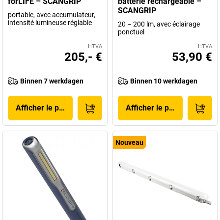
forLIFE – SCANGRIP
batterie rechargeable –
SCANGRIP
portable, avec accumulateur,
intensité lumineuse réglable
20 – 200 lm, avec éclairage
ponctuel
HTVA
HTVA
205,- €
53,90 €
Binnen 7 werkdagen
Binnen 10 werkdagen
Afficher le produit
Afficher le produit
Nouveau