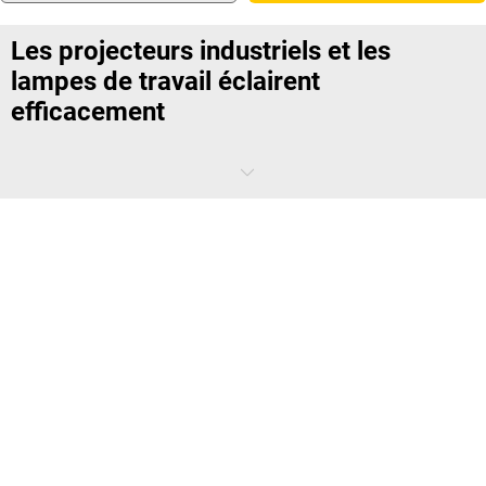
Les projecteurs industriels et les
lampes de travail éclairent
efficacement
Dans les ateliers, entrepôts et chantiers, les
projecteurs de chantier
et
lampes portatives LED
garantissent un éclairage puissant et
constant. Ils permettent de travailler avec précision lorsque la lumière
naturelle est insuffisante ou absente. Pour bien choisir votre
éclairage, il est important d’évaluer vos besoins en mobilité, en
intensité lumineuse et en type d’intervention.
Ce à quoi faire attention lors du choix
de projecteurs industriels et de lampes
portatives