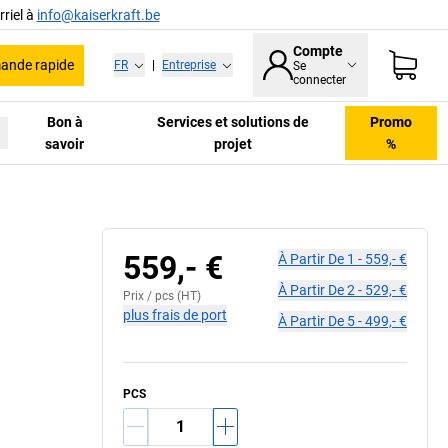
riel à
info@kaiserkraft.be
Compte
nde rapide
FR
|
Entreprise
Se
connecter
Bon à
Services et solutions de
Promo
savoir
projet
%
559,- €
À Partir De
1
-
559,- €
À Partir De
2
-
529,- €
Prix /
pcs
(HT)
plus frais de port
À Partir De
5
-
499,- €
PCS