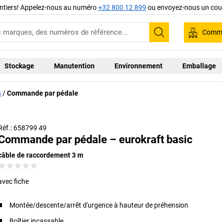
ntiers! Appelez-nous au numéro
+32 800 12 899
ou envoyez-nous un cour
Comma
Recherche
Stockage
Manutention
Environnement
Emballage
s
Commande par pédale
Réf.: 658799 49
Commande par pédale – eurokraft basic
câble de raccordement 3 m
avec fiche
Montée/descente/arrêt d'urgence à hauteur de préhension
Boîtier incassable