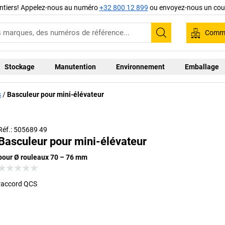
ntiers! Appelez-nous au numéro
+32 800 12 899
ou envoyez-nous un cour
Comma
Recherche
Stockage
Manutention
Environnement
Emballage
s
Basculeur pour mini-élévateur
Réf.: 505689 49
Basculeur pour mini-élévateur
pour Ø rouleaux 70 – 76 mm
raccord QCS