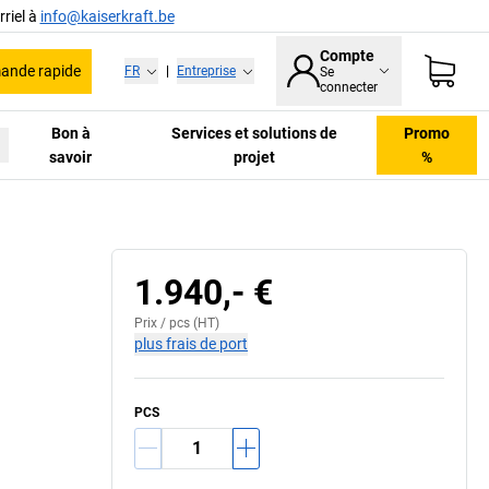
riel à
info@kaiserkraft.be
Compte
nde rapide
FR
|
Entreprise
Se
connecter
Bon à
Services et solutions de
Promo
savoir
projet
%
1.940,- €
Prix /
pcs
(HT)
plus frais de port
PCS