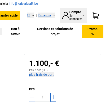
riel à
info@kaiserkraft.be
Compte
nde rapide
FR
|
Entreprise
Se
connecter
Bon à
Services et solutions de
Promo
savoir
projet
%
1.100,- €
Prix /
pcs
(HT)
plus frais de port
PCS