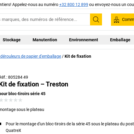
ntiers! Appelez-nous au numéro
+32 800 12 899
ou envoyez-nous un cour
Comma
Recherche
Stockage
Manutention
Environnement
Emballage
 dérouleurs de papier d'emballage
Kit de fixation
E
Réf.: 805284 49
Kit de fixation – Treston
pour bloc-tiroirs série 45
montage sous le plateau
Pour le montage d'un bloc-tiroirs de la série 45 sous le plateau du post
QuatreX