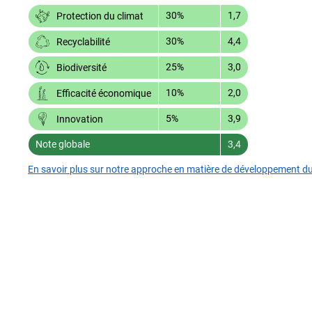
30%
1,7
Protection du climat
30%
4,4
Recyclabilité
25%
3,0
Biodiversité
10%
2,0
Efficacité économique
5%
3,9
Innovation
Note globale
3,4
En savoir plus sur notre approche en matière de développement d