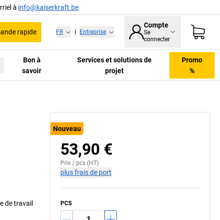
riel à
info@kaiserkraft.be
Compte
nde rapide
FR
|
Entreprise
Se
connecter
Bon à
Services et solutions de
Promo
savoir
projet
%
xemple d'équipement (avec accessoires)
Nouveau
53,90 €
Prix /
pcs
(HT)
plus frais de port
e de travail
PCS