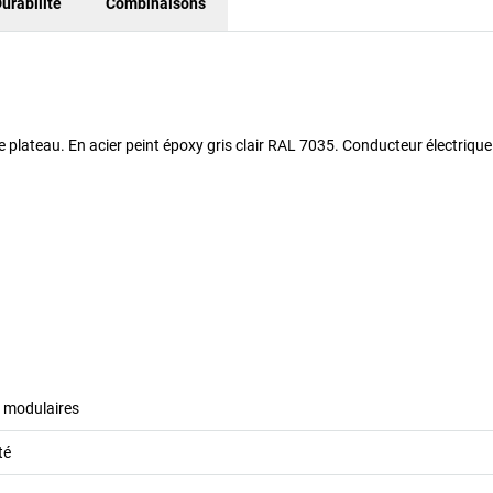
urabilité
Combinaisons
e plateau. En acier peint époxy gris clair RAL 7035. Conducteur électrique
l modulaires
té