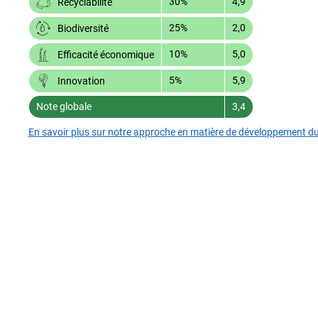
30%
4,9
Recyclabilité
25%
2,0
Biodiversité
10%
5,0
Efficacité économique
5%
5,9
Innovation
Note globale
3,4
En savoir plus sur notre approche en matière de développement d