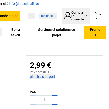
riel à
info@kaiserkraft.be
Compte
nde rapide
FR
|
Entreprise
Se
connecter
Bon à
Services et solutions de
Promo
savoir
projet
%
2,99 €
Prix /
pcs
(HT)
plus frais de port
PCS
.