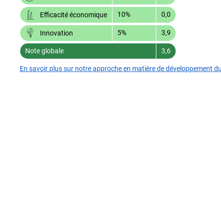
10%
0,0
Efficacité économique
5%
3,9
Innovation
Note globale
3,6
En savoir plus sur notre approche en matière de développement d