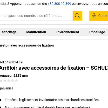
ntiers! Appelez-nous au numéro
+32 800 12 899
ou envoyez-nous un cour
Comma
Recherche
Stockage
Manutention
Environnement
Emballage
rrêtoir avec accessoires de fixation
Réf.: 490814 49
Arrêtoir avec accessoires de fixation – SCHU
longueur 2225 mm
galvanisé
Empêche le glissement involontaire des marchandises stockées
Pour rayonnages simple et double face (avec entretoises)