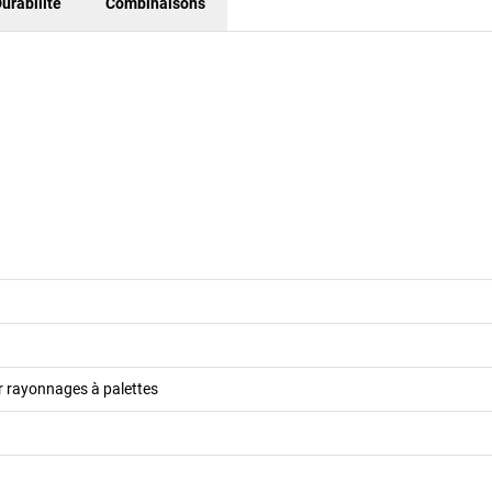
urabilité
Combinaisons
r rayonnages à palettes