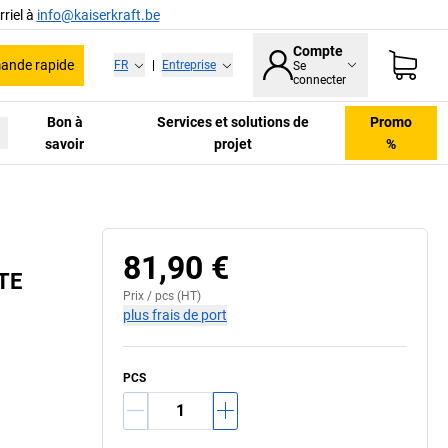
riel à
info@kaiserkraft.be
Compte
nde rapide
FR
|
Entreprise
Se
connecter
Bon à
Services et solutions de
Promo
savoir
projet
%
81,90 €
LTE
Prix /
pcs
(HT)
plus frais de port
PCS