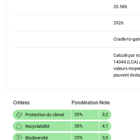
20.586
2026
Cradle-to-gat
Calculé par n
14044 (LCA) 
valeurs moyenn
peuvent évolu
Critères
Pondération
Note
30%
3,2
Protection du climat
30%
4,1
Recyclabilité
25%
3,0
Biodiversité