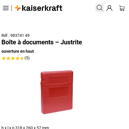
Réf.: 983741 49
Boîte à documents – Justrite
ouverture en haut
(5)
h x l x p 318 x 260 x 57 mm