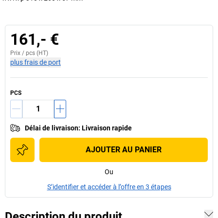
161,- €
Prix /
pcs
(HT)
plus frais de port
PCS
Délai de livraison
:
Livraison rapide
AJOUTER AU PANIER
Ou
S’identifier et accéder à l’offre en 3 étapes
Description du produit