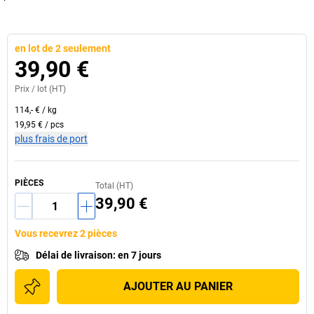
en lot de 2 seulement
39,90 €
Prix /
lot
(HT)
114,- €
/
kg
19,95 €
/
pcs
plus frais de port
PIÈCES
Total (HT)
39,90 €
Vous recevrez 2 pièces
Délai de livraison
:
en 7 jours
AJOUTER AU PANIER